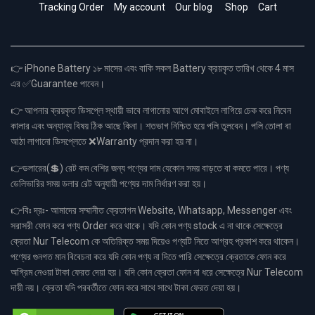
Tracking Order
My account
Our blog
Shop
Cart
👉 iPhone Battery ১৮ মাসের এবং বাকি সকল Battery ক্রয়কৃত তারিখ থেকে 4 মাস
এর ✅Guarantee পাবেন।
👉 আপনার ক্রয়কৃত ডিসপ্লে স্থায়ী ভাবে লাগানোর আগে মোবাইলে লাগিয়ে চেক করে নিবেন
কালার এবং অন্যান্য বিষয় ঠিক আছে কিনা। শতভাগ নিশ্চিত হয়ে পলি তুলবেন। পলি তোলা বা
আঠা লাগানো ডিসপ্লেতে ❌Warranty প্রদান করা হয় না।
👉ডলারের(💲) রেট কম বেশির জন্য পণ্যের দাম যেকোন সময় বাড়তে বা কমতে পারে। পণ্য
ডেলিভারির সময় ডলার রেট অনুযায়ী পণ্যের দাম নির্ধারণ করা হয়।
👉বিঃ দ্রঃ- আমাদের সম্মানীত ক্রেতাগন Website, Whatsapp, Messenger এবং
সরাসরী ফোন করে পণ্য Order করে থাকে। যদি কোন পণ্য stock এ না থাকে সেক্ষেত্রে
ক্রেতা Nur Telecom কে অতিরিক্ত সময় দিয়েও পণ্যটি নিতে আগ্রহ প্রকাশ করে থাকেন।
পণ্যের গুনগত মান বিবেচনা করে যদি কোন পণ্য না দিতে পারি সেক্ষেত্রে ক্রেতাকে ফোন করে
অগ্রিম নেওয়া টাকা ফেরত দেয়া হয়। যদি কোন ক্রেতা ফোন না ধরে সেক্ষেত্রে Nur Telecom
দায়ী নয়। ক্রেতা যদি পরবর্তীতে ফোন করে সাথে সাথে টাকা ফেরত দেয়া হয়।