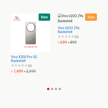
New
Sale
Vivo iQOO Z9x
Backshell
(0)
৳ 699
৳ 899
Vivo X200 Pro 5G
Vi
Backshell
Ba
(0)
৳ 1,499
৳ 2,399
৳