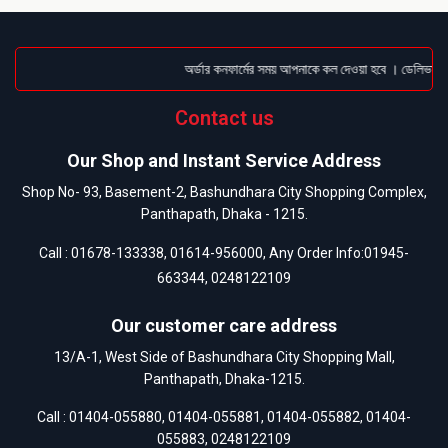
অর্ডার কনফার্মের সময় আপনাকে কল দেওয়া হবে । ডেলিভারি চা
Contact us
Our Shop and Instant Service Address
Shop No- 93, Basement-2, Bashundhara City Shopping Complex,
Panthapath, Dhaka - 1215.
Call :
01678-133338
,
01614-956000
, Any Order Info:
01945-
663344
,
0248122109
Our customer care address
13/A-1, West Side of Bashundhara City Shopping Mall,
Panthapath, Dhaka-1215.
Call :
01404-055880
,
01404-055881
,
01404-055882
,
01404-
055883
,
0248122109