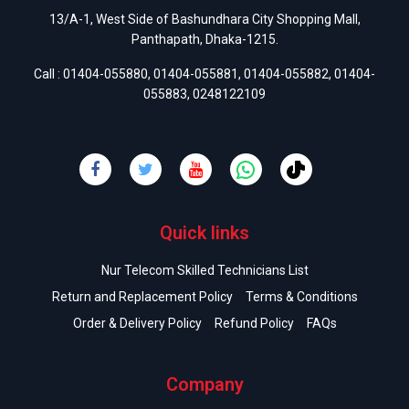
13/A-1, West Side of Bashundhara City Shopping Mall,
Panthapath, Dhaka-1215.
Call :
01404-055880
,
01404-055881
,
01404-055882
,
01404-
055883
,
0248122109
Quick links
Nur Telecom Skilled Technicians List
Return and Replacement Policy
Terms & Conditions
Order & Delivery Policy
Refund Policy
FAQs
Company