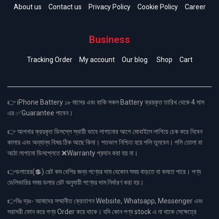
About us
Contact us
Privacy Policy
Cookie Policy
Career
Business
Tracking Order
My account
Our blog
Shop
Cart
👉 iPhone Battery ১৮ মাসের এবং বাকি সকল Battery ক্রয়কৃত তারিখ থেকে 4 মাস
এর ✅Guarantee পাবেন।
👉 আপনার ক্রয়কৃত ডিসপ্লে স্থায়ী ভাবে লাগানোর আগে মোবাইলে লাগিয়ে চেক করে নিবেন
কালার এবং অন্যান্য বিষয় ঠিক আছে কিনা। শতভাগ নিশ্চিত হয়ে পলি তুলবেন। পলি তোলা বা
আঠা লাগানো ডিসপ্লেতে ❌Warranty প্রদান করা হয় না।
👉ডলারের(💲) রেট কম বেশির জন্য পণ্যের দাম যেকোন সময় বাড়তে বা কমতে পারে। পণ্য
ডেলিভারির সময় ডলার রেট অনুযায়ী পণ্যের দাম নির্ধারণ করা হয়।
👉বিঃ দ্রঃ- আমাদের সম্মানীত ক্রেতাগন Website, Whatsapp, Messenger এবং
সরাসরী ফোন করে পণ্য Order করে থাকে। যদি কোন পণ্য stock এ না থাকে সেক্ষেত্রে