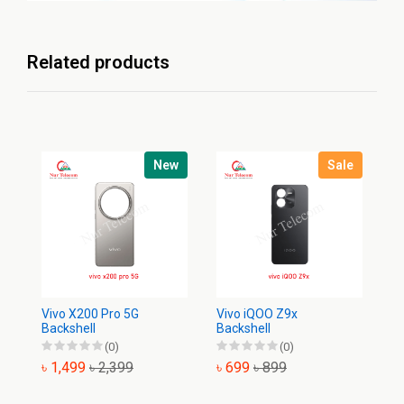
Related products
New
Sale
Vivo X200 Pro 5G
Vivo iQOO Z9x
Vi
Backshell
Backshell
Ba
(0)
(0)
৳ 1,499
৳ 2,399
৳ 699
৳ 899
৳