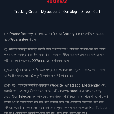
Business
Tracking Order
My account
Our blog
Shop
Cart
👉 iPhone Battery ১৮ মাসের এবং বাকি সকল Battery ক্রয়কৃত তারিখ থেকে 4 মাস
এর ✅Guarantee পাবেন।
👉 আপনার ক্রয়কৃত ডিসপ্লে স্থায়ী ভাবে লাগানোর আগে মোবাইলে লাগিয়ে চেক করে নিবেন
কালার এবং অন্যান্য বিষয় ঠিক আছে কিনা। শতভাগ নিশ্চিত হয়ে পলি তুলবেন। পলি তোলা বা
আঠা লাগানো ডিসপ্লেতে ❌Warranty প্রদান করা হয় না।
👉ডলারের(💲) রেট কম বেশির জন্য পণ্যের দাম যেকোন সময় বাড়তে বা কমতে পারে। পণ্য
ডেলিভারির সময় ডলার রেট অনুযায়ী পণ্যের দাম নির্ধারণ করা হয়।
👉বিঃ দ্রঃ- আমাদের সম্মানীত ক্রেতাগন Website, Whatsapp, Messenger এবং
সরাসরী ফোন করে পণ্য Order করে থাকে। যদি কোন পণ্য stock এ না থাকে সেক্ষেত্রে
ক্রেতা Nur Telecom কে অতিরিক্ত সময় দিয়েও পণ্যটি নিতে আগ্রহ প্রকাশ করে থাকেন।
পণ্যের গুনগত মান বিবেচনা করে যদি কোন পণ্য না দিতে পারি সেক্ষেত্রে ক্রেতাকে ফোন করে
অগ্রিম নেওয়া টাকা ফেরত দেয়া হয়। যদি কোন ক্রেতা ফোন না ধরে সেক্ষেত্রে Nur Telecom
দায়ী নয়। ক্রেতা যদি পরবর্তীতে ফোন করে সাথে সাথে টাকা ফেরত দেয়া হয়।