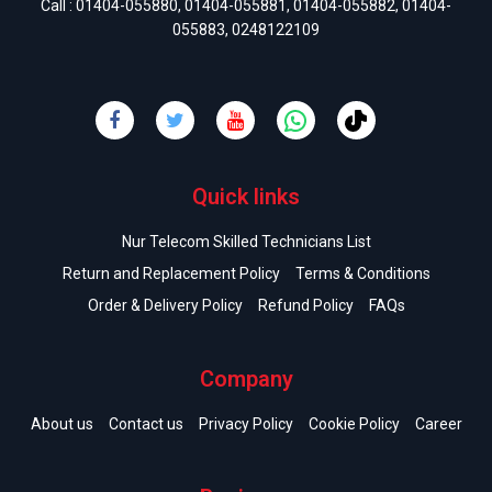
Call :
01404-055880
,
01404-055881
,
01404-055882
,
01404-
055883
,
0248122109
Quick links
Nur Telecom Skilled Technicians List
Return and Replacement Policy
Terms & Conditions
Order & Delivery Policy
Refund Policy
FAQs
Company
About us
Contact us
Privacy Policy
Cookie Policy
Career