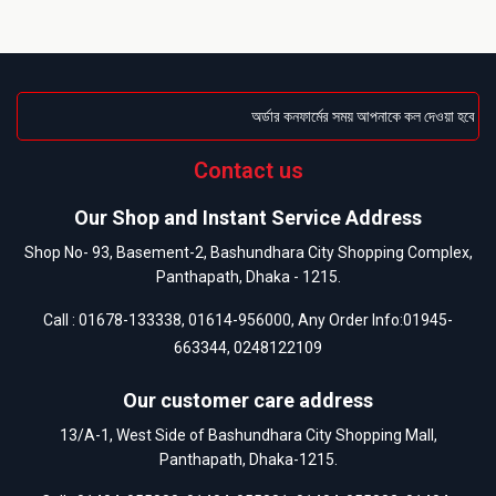
অর্ডার কনফার্মের সময় আপনাকে কল দেওয়া হবে । ডে
Contact us
Our Shop and Instant Service Address
Shop No- 93, Basement-2, Bashundhara City Shopping Complex,
Panthapath, Dhaka - 1215.
Call :
01678-133338
,
01614-956000
, Any Order Info:
01945-
663344
,
0248122109
Our customer care address
13/A-1, West Side of Bashundhara City Shopping Mall,
Panthapath, Dhaka-1215.