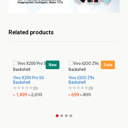
Related products
New
Sale
Vivo X200 Pro 5G
Vivo iQOO Z9x
Vi
Backshell
Backshell
Ba
(0)
(0)
৳ 1,499
৳ 2,399
৳ 699
৳ 899
৳