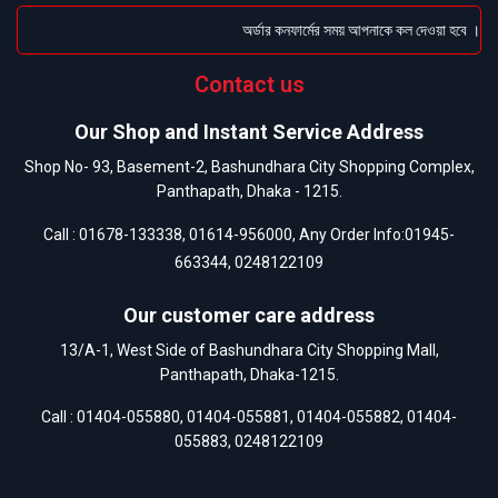
অর্ডার কনফার্মের সময় আপনাকে কল দেওয়া হবে । ডেলি
Contact us
Our Shop and Instant Service Address
Shop No- 93, Basement-2, Bashundhara City Shopping Complex,
Panthapath, Dhaka - 1215.
Call :
01678-133338
,
01614-956000
, Any Order Info:
01945-
663344
,
0248122109
Our customer care address
13/A-1, West Side of Bashundhara City Shopping Mall,
Panthapath, Dhaka-1215.
Call :
01404-055880
,
01404-055881
,
01404-055882
,
01404-
055883
,
0248122109