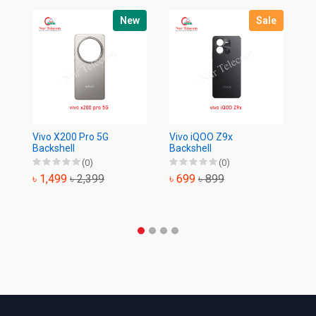
New
Sale
Vivo X200 Pro 5G
Vivo iQOO Z9x
Vi
Backshell
Backshell
Ba
(0)
(0)
৳ 1,499
৳ 2,399
৳ 699
৳ 899
৳