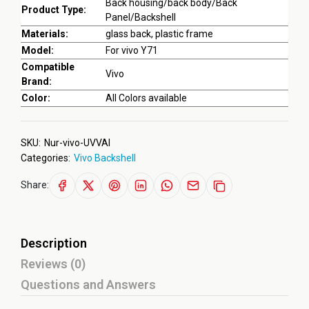
Back housing/back body/Back
Product Type:
Panel/Backshell
Materials:
glass back, plastic frame
Model:
For vivo Y71
Compatible
Vivo
Brand:
Color:
All Colors available
SKU:
Nur-vivo-UVVAI
Categories:
Vivo Backshell
Share:
Description
Reviews (0)
Questions and Answers