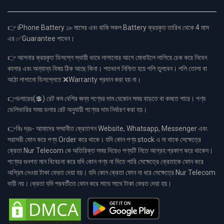
👉 iPhone Battery ১৮ মাসের এবং বাকি সকল Battery ক্রয়কৃত তারিখ থেকে 4 মাস
এর ✅Guarantee পাবেন।
👉 আপনার ক্রয়কৃত ডিসপ্লে স্থায়ী ভাবে লাগানোর আগে মোবাইলে লাগিয়ে চেক করে নিবেন
কালার এবং অন্যান্য বিষয় ঠিক আছে কিনা। শতভাগ নিশ্চিত হয়ে পলি তুলবেন। পলি তোলা বা
আঠা লাগানো ডিসপ্লেতে ❌Warranty প্রদান করা হয় না।
👉ডলারের(💲) রেট কম বেশির জন্য পণ্যের দাম যেকোন সময় বাড়তে বা কমতে পারে। পণ্য
ডেলিভারির সময় ডলার রেট অনুযায়ী পণ্যের দাম নির্ধারণ করা হয়।
👉বিঃ দ্রঃ- আমাদের সম্মানীত ক্রেতাগন Website, Whatsapp, Messenger এবং
সরাসরী ফোন করে পণ্য Order করে থাকে। যদি কোন পণ্য stock এ না থাকে সেক্ষেত্রে
ক্রেতা Nur Telecom কে অতিরিক্ত সময় দিয়েও পণ্যটি নিতে আগ্রহ প্রকাশ করে থাকেন।
পণ্যের গুনগত মান বিবেচনা করে যদি কোন পণ্য না দিতে পারি সেক্ষেত্রে ক্রেতাকে ফোন করে
অগ্রিম নেওয়া টাকা ফেরত দেয়া হয়। যদি কোন ক্রেতা ফোন না ধরে সেক্ষেত্রে Nur Telecom
দায়ী নয়। ক্রেতা যদি পরবর্তীতে ফোন করে সাথে সাথে টাকা ফেরত দেয়া হয়।