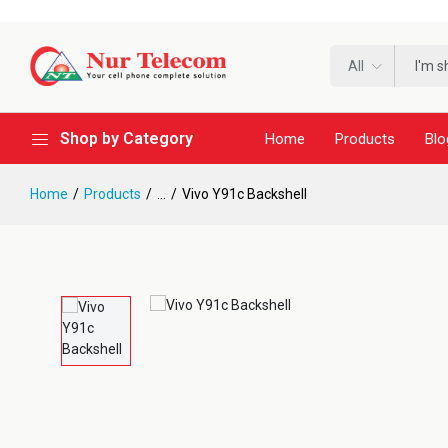
All
Shop by Category
Home
Products
Blo
Home
Products
...
Vivo Y91c Backshell