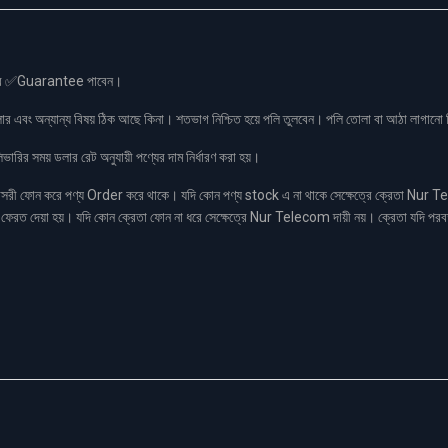
স এর ✅Guarantee পাবেন।
লার এবং অন্যান্য বিষয় ঠিক আছে কিনা। শতভাগ নিশ্চিত হয়ে পলি তুলবেন। পলি তোলা বা আঠা লাগা
রির সময় ডলার রেট অনুযায়ী পণ্যের দাম নির্ধারণ করা হয়।
ফোন করে পণ্য Order করে থাকে। যদি কোন পণ্য stock এ না থাকে সেক্ষেত্রে ক্রেতা Nur Tel
াকা ফেরত দেয়া হয়। যদি কোন ক্রেতা ফোন না ধরে সেক্ষেত্রে Nur Telecom দায়ী নয়। ক্রেতা যদি পরব