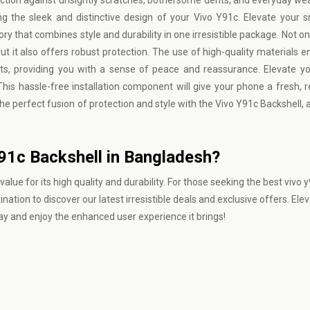
tection against unsightly scratches, bothersome dents, and everyday wea
ing the sleek and distinctive design of your Vivo Y91c. Elevate your
y that combines style and durability in one irresistible package. Not on
t it also offers robust protection. The use of high-quality materials e
s, providing you with a sense of peace and reassurance. Elevate yo
his hassle-free installation component will give your phone a fresh, 
the perfect fusion of protection and style with the Vivo Y91c Backshell, 
Y91c Backshell in Bangladesh?
alue for its high quality and durability. For those seeking the best vivo 
nation to discover our latest irresistible deals and exclusive offers. Ele
y and enjoy the enhanced user experience it brings!