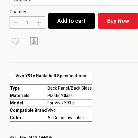
Quantity
Add to cart
Buy Now
Vivo Y91c Backshell Specifications
Type
Back Panel/Back Glass
Materials
Plastic/Glass
Model
For Vivo Y91c
Compatible Brand
Vivo
Color
All Colors available
SKU:
MF-2443-OFNQ5