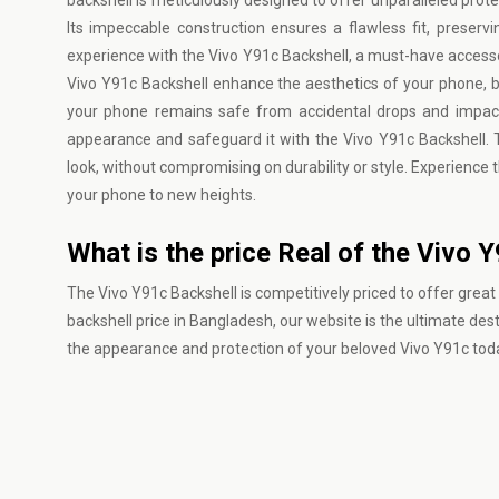
backshell is meticulously designed to offer unparalleled pro
Its impeccable construction ensures a flawless fit, preserv
experience with the Vivo Y91c Backshell, a must-have accessor
Vivo Y91c Backshell enhance the aesthetics of your phone, bu
your phone remains safe from accidental drops and impact
appearance and safeguard it with the Vivo Y91c Backshell. T
look, without compromising on durability or style. Experience 
your phone to new heights.
What is the price Real of the Vivo 
The Vivo Y91c Backshell is competitively priced to offer great v
backshell price in Bangladesh, our website is the ultimate desti
the appearance and protection of your beloved Vivo Y91c toda