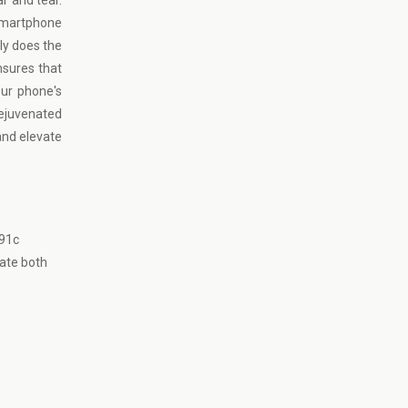
r and tear.
 smartphone
ly does the
nsures that
ur phone's
rejuvenated
and elevate
y91c
vate both