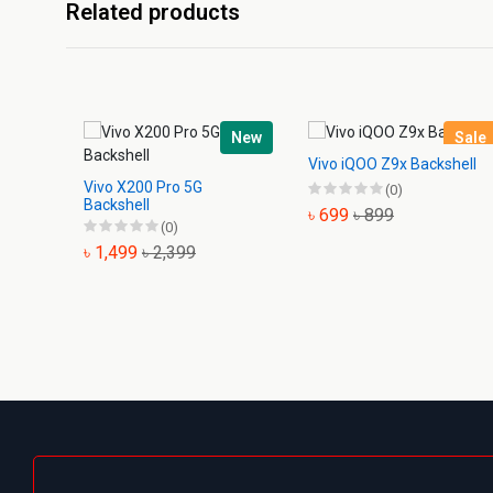
Related products
New
Sale
Vivo iQOO Z9x Backshell
Vivo X200 Pro 5G
(0)
Backshell
৳ 699
৳ 899
(0)
৳ 1,499
৳ 2,399