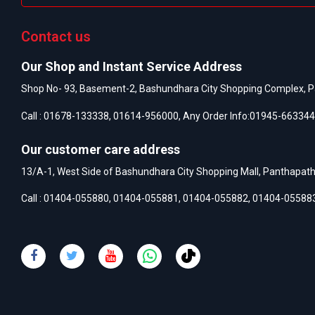
Contact us
Our Shop and Instant Service Address
Shop No- 93, Basement-2, Bashundhara City Shopping Complex, P
Call :
01678-133338
,
01614-956000
, Any Order Info:
01945-663344
Our customer care address
13/A-1, West Side of Bashundhara City Shopping Mall, Panthapat
Call :
01404-055880
,
01404-055881
,
01404-055882
,
01404-05588