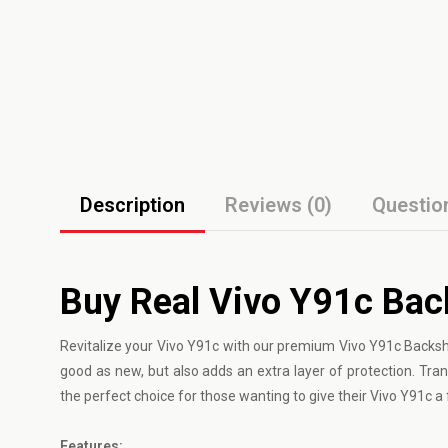
Description
Reviews (0)
Questio
Buy Real Vivo Y91c Back
Revitalize your
Vivo
Y91c with our premium Vivo Y91c Backshe
good as new, but also adds an extra layer of protection. Tra
the perfect choice for those wanting to give their Vivo Y91c a
Features: