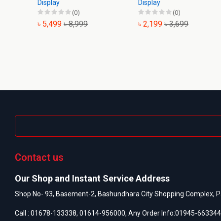
Display
Display
(0)
(0)
৳ 5,499
৳ 8,999
৳ 2,199
৳ 3,699
Contact us
Our Shop and Instant Service Address
Shop No- 93, Basement-2, Bashundhara City Shopping Complex, P
Call :
01678-133338
,
01614-956000
, Any Order Info:
01945-663344