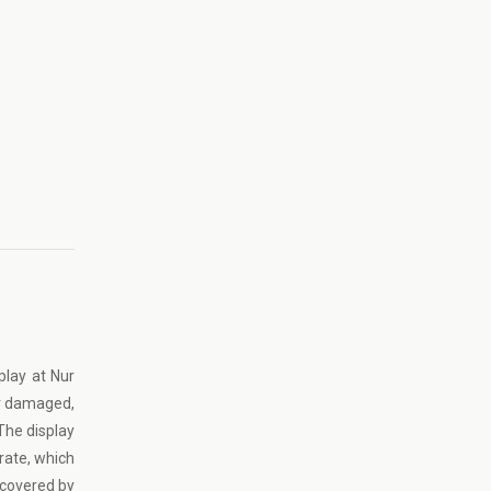
play at Nur
or damaged,
 The display
rate, which
o covered by