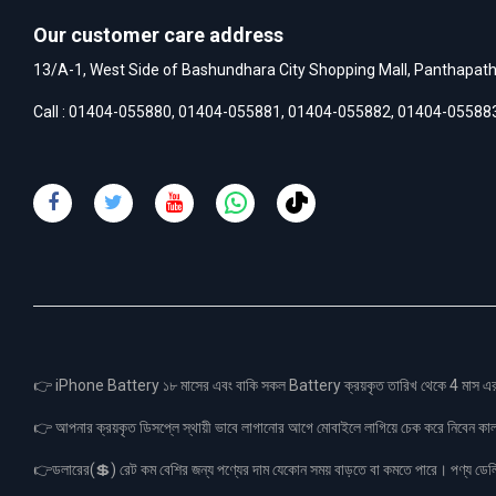
Our customer care address
13/A-1, West Side of Bashundhara City Shopping Mall, Panthapat
Call :
01404-055880
,
01404-055881
,
01404-055882
,
01404-05588
👉 iPhone Battery ১৮ মাসের এবং বাকি সকল Battery ক্রয়কৃত তারিখ থেকে 4 মা
👉 আপনার ক্রয়কৃত ডিসপ্লে স্থায়ী ভাবে লাগানোর আগে মোবাইলে লাগিয়ে চেক করে নিবেন কা
👉ডলারের(💲) রেট কম বেশির জন্য পণ্যের দাম যেকোন সময় বাড়তে বা কমতে পারে। পণ্য ডেলিভা