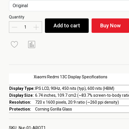
Quantity
Add to cart
Buy Now
Xiaomi Redmi 13C Display Specifications
Display Type:
IPS LCD, 90Hz, 450 nits (typ), 600 nits (HBM)
Display Size:
6.74 inches, 109.7 cm2 (~83.7% screen-to-body rati
Resolution:
720 x 1600 pixels, 20:9 ratio (~260 ppi density)
Protection:
Corning Gorilla Glass
SKU:
Nur-01-AROT1