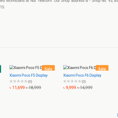
lled technicians at Nur Telecom. Our Shop address is - Shop No. 93, 
15.
Sale
Sale
Xiaomi Poco F5 Display
Xiaomi Poco F6 Display
(0)
(0)
৳ 11,699
৳ 18,999
৳ 9,999
৳ 14,999