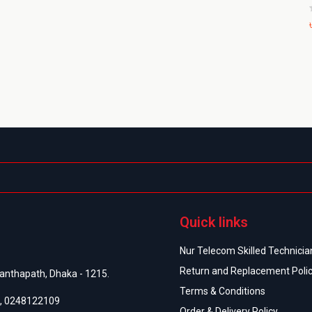
Quick links
Nur Telecom Skilled Technician
Return and Replacement Poli
anthapath, Dhaka - 1215.
Terms & Conditions
,
0248122109
Order & Delivery Policy