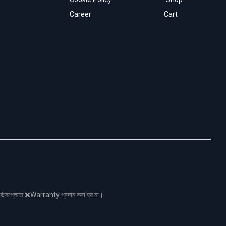
Career
Cart
নো ডিসপ্লেতে ❌Warranty প্রদান করা হয় না।