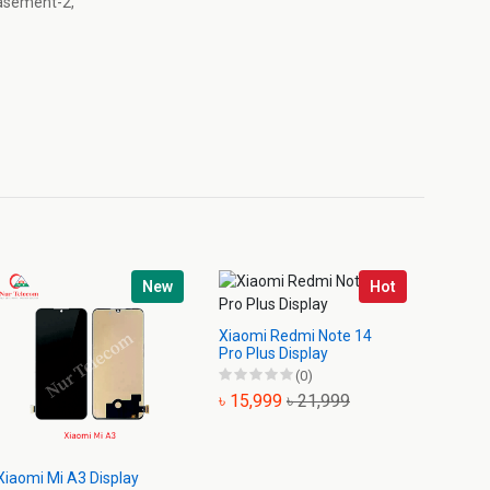
Basement-2,
New
Hot
Xiaomi Redmi Note 14
Xiaomi
Pro Plus Display
Displa
(0)
৳ 15,999
৳ 21,999
৳ 1,3
Xiaomi Mi A3 Display