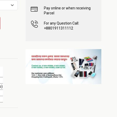
Pay online or when receiving
Parcel
For any Question Call:
+8801911311112
o)