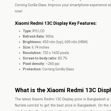
Corning Gorilla Glass. Improve your smartphone experience with 
now!
Xiaomi Redmi 13C Display Key Features:
Type:
IPS LCD
Refresh Rate:
90Hz
Brightness:
450 nits (typ), 600 nits (HBM)
Size:
6.74 inches
Resolution:
720 x 1600 pixels
Screen to body ratio:
83.7%
Pixel density:
~260 ppi
Protection:
Corning Gorilla Glass
What is the Xiaomi Redmi 13C Displ
The latest Xiaomi Redmi 13C Display price in Bangladesh is
Nurtele.com.bd to get the best price in Bangladesh. On the o