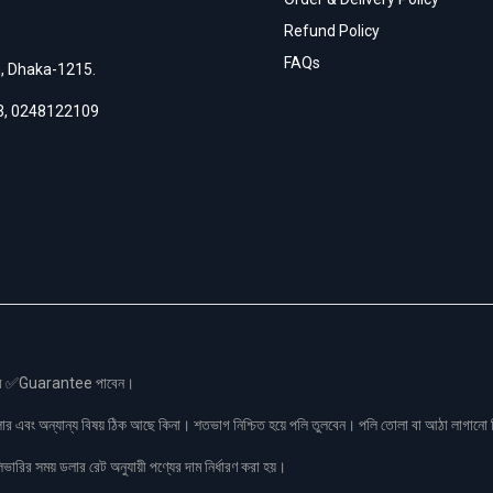
Refund Policy
FAQs
h, Dhaka-1215.
3
,
0248122109
স এর ✅Guarantee পাবেন।
লার এবং অন্যান্য বিষয় ঠিক আছে কিনা। শতভাগ নিশ্চিত হয়ে পলি তুলবেন। পলি তোলা বা আঠা লাগা
রির সময় ডলার রেট অনুযায়ী পণ্যের দাম নির্ধারণ করা হয়।