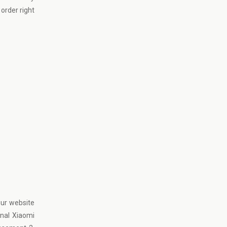
 order right
our website
inal Xiaomi