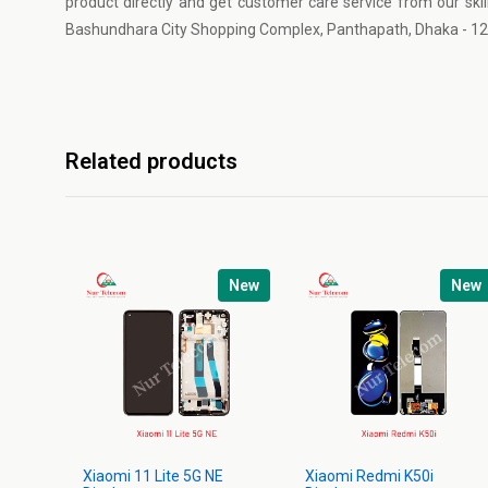
product directly and get customer care service from our ski
Bashundhara City Shopping Complex, Panthapath, Dhaka - 12
Related products
New
New
Xiaomi 11 Lite 5G NE
Xiaomi Redmi K50i