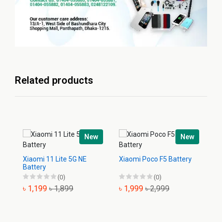
Related products
New
New
Xiaomi 11 Lite 5G NE
Xiaomi Poco F5 Battery
Xi
Battery
(0)
(0)
৳ 1,199
৳ 1,899
৳ 1,999
৳ 2,999
৳