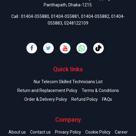
Panthapath, Dhaka-1215.
Call :
01404-055880
,
01404-055881
,
01404-055882
,
01404-
055883
,
0248122109
Quick links
Nur Telecom Skilled Technicians List
Return and Replacement Policy
Terms & Conditions
Order & Delivery Policy
Refund Policy
FAQs
Company
About us
Contact us
Privacy Policy
Cookie Policy
Career