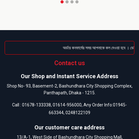
অর্ডার কনফার্মের সময় আপনাকে কল দেওয়া হবে । ডেলিভার
Contact us
Our Shop and Instant Service Address
Shop No- 93, Basement-2, Bashundhara City Shopping Complex,
Panthapath, Dhaka - 1215.
Call :
01678-133338
,
01614-956000
, Any Order Info:
01945-
663344
,
0248122109
Our customer care address
13/A-1, West Side of Bashundhara City Shopping Mall,