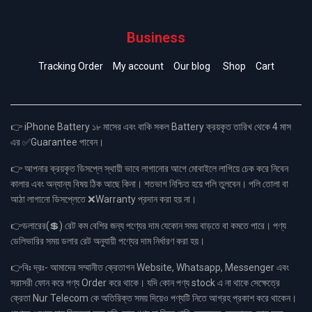
Business
Tracking Order
My account
Our blog
Shop
Cart
👉 iPhone Battery ১৮ মাসের এবং বাকি সকল Battery ক্রয়কৃত তারিখ থেকে 4 মাস
এর ✅Guarantee পাবেন।
👉 আপনার ক্রয়কৃত ডিসপ্লে স্থায়ী ভাবে লাগানোর আগে মোবাইলে লাগিয়ে চেক করে নিবেন
কালার এবং অন্যান্য বিষয় ঠিক আছে কিনা। শতভাগ নিশ্চিত হয়ে পলি তুলবেন। পলি তোলা বা
আঠা লাগানো ডিসপ্লেতে ❌Warranty প্রদান করা হয় না।
👉ডলারের(💲) রেট কম বেশির জন্য পণ্যের দাম যেকোন সময় বাড়তে বা কমতে পারে। পণ্য
ডেলিভারির সময় ডলার রেট অনুযায়ী পণ্যের দাম নির্ধারণ করা হয়।
👉বিঃ দ্রঃ- আমাদের সম্মানীত ক্রেতাগন Website, Whatsapp, Messenger এবং
সরাসরী ফোন করে পণ্য Order করে থাকে। যদি কোন পণ্য stock এ না থাকে সেক্ষেত্রে
ক্রেতা Nur Telecom কে অতিরিক্ত সময় দিয়েও পণ্যটি নিতে আগ্রহ প্রকাশ করে থাকেন।