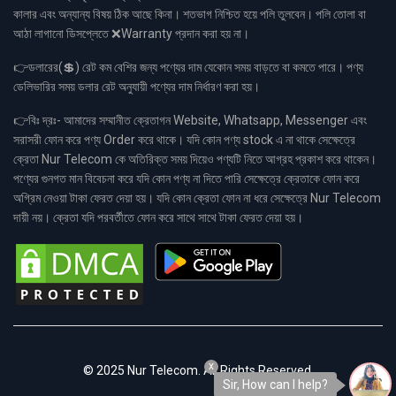
কালার এবং অন্যান্য বিষয় ঠিক আছে কিনা। শতভাগ নিশ্চিত হয়ে পলি তুলবেন। পলি তোলা বা
আঠা লাগানো ডিসপ্লেতে ❌Warranty প্রদান করা হয় না।
👉ডলারের(💲) রেট কম বেশির জন্য পণ্যের দাম যেকোন সময় বাড়তে বা কমতে পারে। পণ্য
ডেলিভারির সময় ডলার রেট অনুযায়ী পণ্যের দাম নির্ধারণ করা হয়।
👉বিঃ দ্রঃ- আমাদের সম্মানীত ক্রেতাগন Website, Whatsapp, Messenger এবং
সরাসরী ফোন করে পণ্য Order করে থাকে। যদি কোন পণ্য stock এ না থাকে সেক্ষেত্রে
ক্রেতা Nur Telecom কে অতিরিক্ত সময় দিয়েও পণ্যটি নিতে আগ্রহ প্রকাশ করে থাকেন।
পণ্যের গুনগত মান বিবেচনা করে যদি কোন পণ্য না দিতে পারি সেক্ষেত্রে ক্রেতাকে ফোন করে
অগ্রিম নেওয়া টাকা ফেরত দেয়া হয়। যদি কোন ক্রেতা ফোন না ধরে সেক্ষেত্রে Nur Telecom
দায়ী নয়। ক্রেতা যদি পরবর্তীতে ফোন করে সাথে সাথে টাকা ফেরত দেয়া হয়।
x
© 2025 Nur Telecom. All Rights Reserved.
Sir, How can I help?