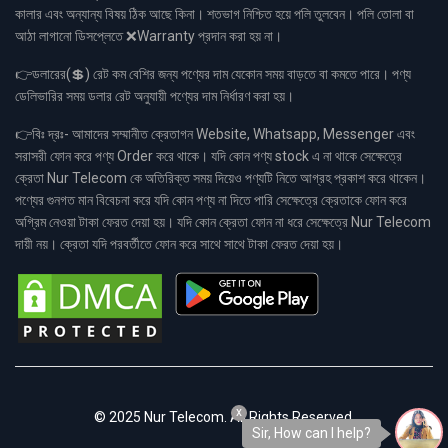
কালার এবং অন্যান্য বিষয় ঠিক আছে কিনা। শতভাগ নিশ্চিত হয়ে পলি তুলবেন। পলি তোলা বা
আঠা লাগানো ডিসপ্লেতে ❌Warranty প্রদান করা হয় না।
👉ডলারের(💲) রেট কম বেশির জন্য পণ্যের দাম যেকোন সময় বাড়তে বা কমতে পারে। পণ্য
ডেলিভারির সময় ডলার রেট অনুযায়ী পণ্যের দাম নির্ধারণ করা হয়।
👉বিঃ দ্রঃ- আমাদের সম্মানীত ক্রেতাগন Website, Whatsapp, Messenger এবং
সরাসরী ফোন করে পণ্য Order করে থাকে। যদি কোন পণ্য stock এ না থাকে সেক্ষেত্রে
ক্রেতা Nur Telecom কে অতিরিক্ত সময় দিয়েও পণ্যটি নিতে আগ্রহ প্রকাশ করে থাকেন।
পণ্যের গুনগত মান বিবেচনা করে যদি কোন পণ্য না দিতে পারি সেক্ষেত্রে ক্রেতাকে ফোন করে
অগ্রিম নেওয়া টাকা ফেরত দেয়া হয়। যদি কোন ক্রেতা ফোন না ধরে সেক্ষেত্রে Nur Telecom
দায়ী নয়। ক্রেতা যদি পরবর্তীতে ফোন করে সাথে সাথে টাকা ফেরত দেয়া হয়।
x
© 2025 Nur Telecom. All Rights Reserved.
Sir, How can I help?