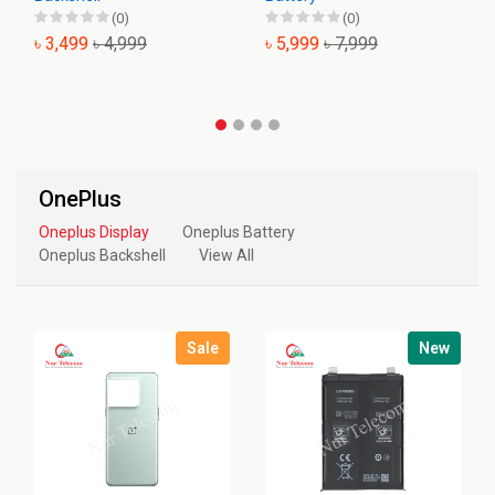
(0)
(0)
৳ 3,499
৳ 4,999
৳ 5,999
৳ 7,999
OnePlus
Oneplus Display
Oneplus Battery
Oneplus Backshell
View All
Sale
New