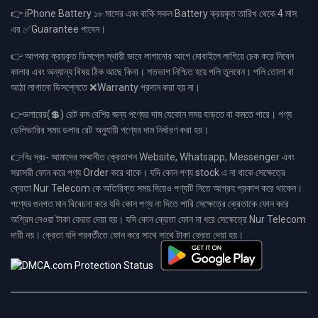
👉 iPhone Battery ১৮ মাসের এবং বাকি সকল Battery ক্রয়কৃত তারিখ থেকে 4 মাস
এর ✅Guarantee পাবেন।
👉 আপনার ক্রয়কৃত ডিসপ্লে স্থায়ী ভাবে লাগানোর আগে মোবাইলে লাগিয়ে চেক করে নিবেন
কালার এবং অন্যান্য বিষয় ঠিক আছে কিনা। শতভাগ নিশ্চিত হয়ে পলি তুলবেন। পলি তোলা বা
আঠা লাগানো ডিসপ্লেতে ❌Warranty প্রদান করা হয় না।
👉ডলারের(💲) রেট কম বেশির জন্য পণ্যের দাম যেকোন সময় বাড়তে বা কমতে পারে। পণ্য
ডেলিভারির সময় ডলার রেট অনুযায়ী পণ্যের দাম নির্ধারণ করা হয়।
👉বিঃ দ্রঃ- আমাদের সম্মানীত ক্রেতাগন Website, Whatsapp, Messenger এবং
সরাসরী ফোন করে পণ্য Order করে থাকে। যদি কোন পণ্য stock এ না থাকে সেক্ষেত্রে
ক্রেতা Nur Telecom কে অতিরিক্ত সময় দিয়েও পণ্যটি নিতে আগ্রহ প্রকাশ করে থাকেন।
পণ্যের গুনগত মান বিবেচনা করে যদি কোন পণ্য না দিতে পারি সেক্ষেত্রে ক্রেতাকে ফোন করে
অগ্রিম নেওয়া টাকা ফেরত দেয়া হয়। যদি কোন ক্রেতা ফোন না ধরে সেক্ষেত্রে Nur Telecom
দায়ী নয়। ক্রেতা যদি পরবর্তীতে ফোন করে সাথে সাথে টাকা ফেরত দেয়া হয়।