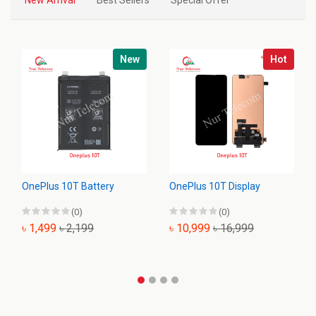
New
Hot
OnePlus 10T Battery
OnePlus 10T Display
(0)
(0)
৳ 1,499
৳ 2,199
৳ 10,999
৳ 16,999