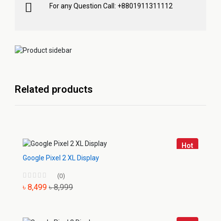
For any Question Call: +8801911311112
Related products
Hot
Google Pixel 2 XL Display
(0)
৳ 8,499
৳ 8,999