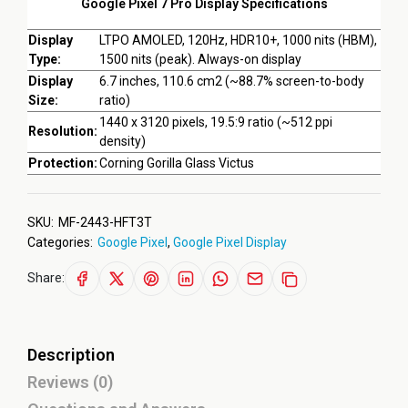
Google Pixel 7 Pro Display Specifications
Display
LTPO AMOLED, 120Hz, HDR10+, 1000 nits (HBM),
Type:
1500 nits (peak). Always-on display
Display
6.7 inches, 110.6 cm2 (~88.7% screen-to-body
Size:
ratio)
1440 x 3120 pixels, 19.5:9 ratio (~512 ppi
Resolution:
density)
Protection:
Corning Gorilla Glass Victus
SKU:
MF-2443-HFT3T
Categories:
Google Pixel
,
Google Pixel Display
Share:
Description
Reviews (0)