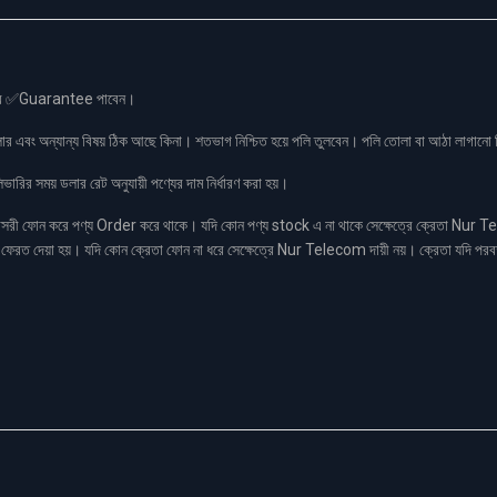
স এর ✅Guarantee পাবেন।
লার এবং অন্যান্য বিষয় ঠিক আছে কিনা। শতভাগ নিশ্চিত হয়ে পলি তুলবেন। পলি তোলা বা আঠা লাগা
রির সময় ডলার রেট অনুযায়ী পণ্যের দাম নির্ধারণ করা হয়।
ফোন করে পণ্য Order করে থাকে। যদি কোন পণ্য stock এ না থাকে সেক্ষেত্রে ক্রেতা Nur Tel
াকা ফেরত দেয়া হয়। যদি কোন ক্রেতা ফোন না ধরে সেক্ষেত্রে Nur Telecom দায়ী নয়। ক্রেতা যদি পরব