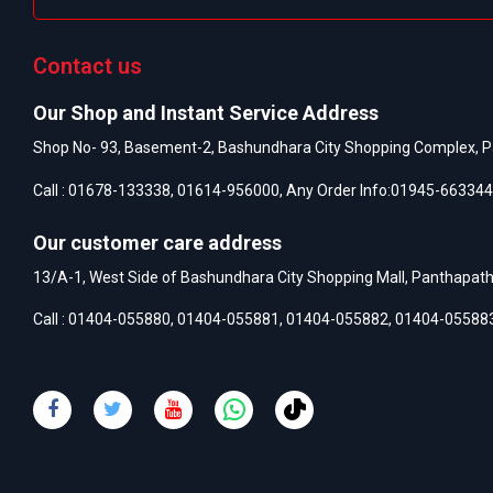
Contact us
Our Shop and Instant Service Address
Shop No- 93, Basement-2, Bashundhara City Shopping Complex, P
Call :
01678-133338
,
01614-956000
, Any Order Info:
01945-663344
Our customer care address
13/A-1, West Side of Bashundhara City Shopping Mall, Panthapat
Call :
01404-055880
,
01404-055881
,
01404-055882
,
01404-05588