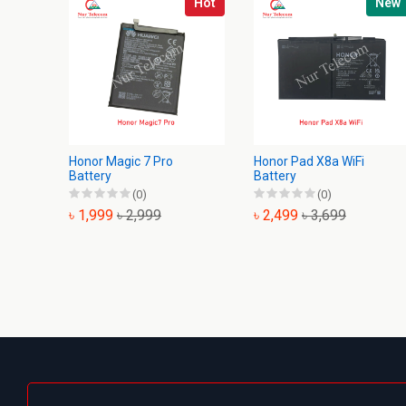
Hot
New
Honor Magic 7 Pro
Honor Pad X8a WiFi
Battery
Battery
(0)
(0)
৳ 1,999
৳ 2,999
৳ 2,499
৳ 3,699