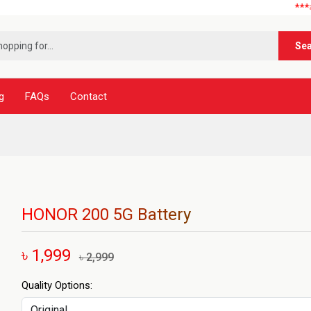
***নূর টেলিক
Se
g
FAQs
Contact
HONOR 200 5G Battery
৳ 1,999
৳ 2,999
Quality Options: