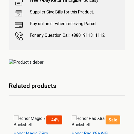
Free 7-Day Return if Eligible, So Easy
Supplier Give Bills for this Product.
Pay online or when receiving Parcel
For any Question Call: +8801911311112
Related products
-44%
Sale
Honor Magic 7 Pro
Honor Pad X8a WiFi
Ho