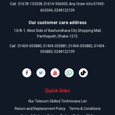
Call :
01678-133338
,
01614-956000
, Any Order Info:
01945-
663344
,
0248122109
Our customer care address
13/A-1, West Side of Bashundhara City Shopping Mall,
Panthapath, Dhaka-1215.
Call :
01404-055880
,
01404-055881
,
01404-055882
,
01404-
055883
,
0248122109
Quick links
Nur Telecom Skilled Technicians List
Return and Replacement Policy
Terms & Conditions