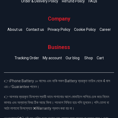
Order & Delivery Policy
Refund Policy
FAQs
Company
About us
Contact us
Privacy Policy
Cookie Policy
Career
Business
Tracking Order
My account
Our blog
Shop
Cart
👉 iPhone Battery ১৮ মাসের এবং বাকি সকল Battery ক্রয়কৃত তারিখ থেকে 4 মাস
এর ✅Guarantee পাবেন।
👉 আপনার ক্রয়কৃত ডিসপ্লে স্থায়ী ভাবে লাগানোর আগে মোবাইলে লাগিয়ে চেক করে নিবেন
কালার এবং অন্যান্য বিষয় ঠিক আছে কিনা। শতভাগ নিশ্চিত হয়ে পলি তুলবেন। পলি তোলা বা
আঠা লাগানো ডিসপ্লেতে ❌Warranty প্রদান করা হয় না।