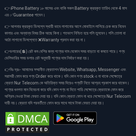
👉 iPhone Battery ১৮ মাসের এবং বাকি সকল Battery ক্রয়কৃত তারিখ থেকে 4 মাস
এর ✅Guarantee পাবেন।
👉 আপনার ক্রয়কৃত ডিসপ্লে স্থায়ী ভাবে লাগানোর আগে মোবাইলে লাগিয়ে চেক করে নিবেন
কালার এবং অন্যান্য বিষয় ঠিক আছে কিনা। শতভাগ নিশ্চিত হয়ে পলি তুলবেন। পলি তোলা বা
আঠা লাগানো ডিসপ্লেতে ❌Warranty প্রদান করা হয় না।
👉ডলারের(💲) রেট কম বেশির জন্য পণ্যের দাম যেকোন সময় বাড়তে বা কমতে পারে। পণ্য
ডেলিভারির সময় ডলার রেট অনুযায়ী পণ্যের দাম নির্ধারণ করা হয়।
👉বিঃ দ্রঃ- আমাদের সম্মানীত ক্রেতাগন Website, Whatsapp, Messenger এবং
সরাসরী ফোন করে পণ্য Order করে থাকে। যদি কোন পণ্য stock এ না থাকে সেক্ষেত্রে
ক্রেতা Nur Telecom কে অতিরিক্ত সময় দিয়েও পণ্যটি নিতে আগ্রহ প্রকাশ করে থাকেন।
পণ্যের গুনগত মান বিবেচনা করে যদি কোন পণ্য না দিতে পারি সেক্ষেত্রে ক্রেতাকে ফোন করে
অগ্রিম নেওয়া টাকা ফেরত দেয়া হয়। যদি কোন ক্রেতা ফোন না ধরে সেক্ষেত্রে Nur Telecom
দায়ী নয়। ক্রেতা যদি পরবর্তীতে ফোন করে সাথে সাথে টাকা ফেরত দেয়া হয়।