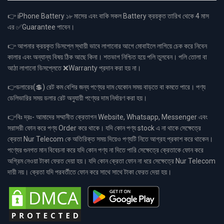
👉 iPhone Battery ১৮ মাসের এবং বাকি সকল Battery ক্রয়কৃত তারিখ থেকে 4 মাস
এর ✅Guarantee পাবেন।
👉 আপনার ক্রয়কৃত ডিসপ্লে স্থায়ী ভাবে লাগানোর আগে মোবাইলে লাগিয়ে চেক করে নিবেন
কালার এবং অন্যান্য বিষয় ঠিক আছে কিনা। শতভাগ নিশ্চিত হয়ে পলি তুলবেন। পলি তোলা বা
আঠা লাগানো ডিসপ্লেতে ❌Warranty প্রদান করা হয় না।
👉ডলারের(💲) রেট কম বেশির জন্য পণ্যের দাম যেকোন সময় বাড়তে বা কমতে পারে। পণ্য
ডেলিভারির সময় ডলার রেট অনুযায়ী পণ্যের দাম নির্ধারণ করা হয়।
👉বিঃ দ্রঃ- আমাদের সম্মানীত ক্রেতাগন Website, Whatsapp, Messenger এবং
সরাসরী ফোন করে পণ্য Order করে থাকে। যদি কোন পণ্য stock এ না থাকে সেক্ষেত্রে
ক্রেতা Nur Telecom কে অতিরিক্ত সময় দিয়েও পণ্যটি নিতে আগ্রহ প্রকাশ করে থাকেন।
পণ্যের গুনগত মান বিবেচনা করে যদি কোন পণ্য না দিতে পারি সেক্ষেত্রে ক্রেতাকে ফোন করে
অগ্রিম নেওয়া টাকা ফেরত দেয়া হয়। যদি কোন ক্রেতা ফোন না ধরে সেক্ষেত্রে Nur Telecom
দায়ী নয়। ক্রেতা যদি পরবর্তীতে ফোন করে সাথে সাথে টাকা ফেরত দেয়া হয়।