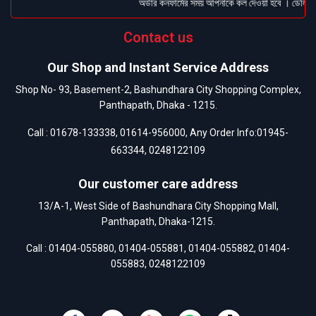
অর্ডার কনফার্মের সময় আপনাকে কল দেওয়া হবে । ডেলিভারি
Contact us
Our Shop and Instant Service Address
Shop No- 93, Basement-2, Bashundhara City Shopping Complex,
Panthapath, Dhaka - 1215.
Call :
01678-133338
,
01614-956000
, Any Order Info:
01945-
663344
,
0248122109
Our customer care address
13/A-1, West Side of Bashundhara City Shopping Mall,
Panthapath, Dhaka-1215.
Call :
01404-055880
,
01404-055881
,
01404-055882
,
01404-
055883
,
0248122109