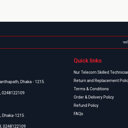
অর্ডার কনফ
Quick links
Nur Telecom Skilled Technician
Return and Replacement Poli
anthapath, Dhaka - 1215.
Terms & Conditions
,
0248122109
Order & Delivery Policy
Refund Policy
FAQs
h, Dhaka-1215.
3
,
0248122109