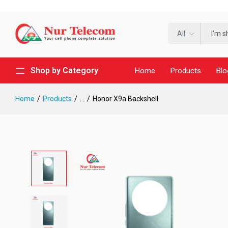
All
Shop by Category
Home
Products
Blo
Home
Products
...
Honor X9a Backshell