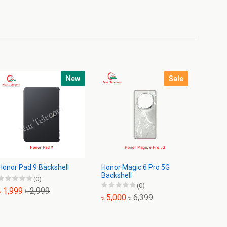
New
Sale
Honor Pad 9 Backshell
Honor Magic 6 Pro 5G
HONOR 
Backshell
(0)
(0)
৳ 1,999
৳ 2,999
৳ 899
৳ 5,000
৳ 6,399