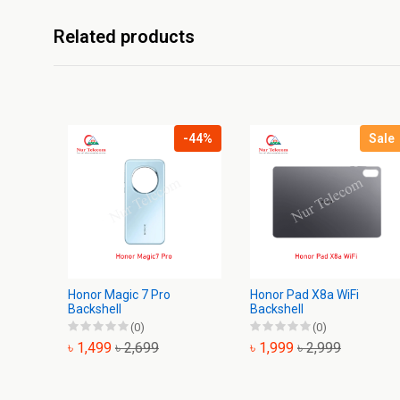
Related products
-44%
Sale
Honor Magic 7 Pro
Honor Pad X8a WiFi
Backshell
Backshell
(0)
(0)
৳ 1,499
৳ 2,699
৳ 1,999
৳ 2,999