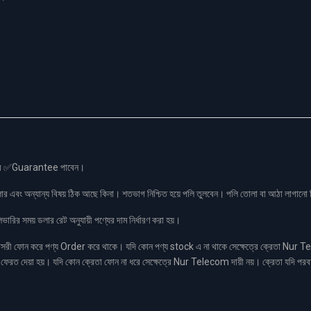
স এর ✅Guarantee পাবেন।
লার এবং অন্যান্য বিষয় ঠিক আছে কিনা। শতভাগ নিশ্চিত হয়ে পলি তুলবেন। পলি তোলা বা আঠা লাগা
রির সময় ডলার রেট অনুযায়ী পণ্যের দাম নির্ধারণ করা হয়।
ফোন করে পণ্য Order করে থাকে। যদি কোন পণ্য stock এ না থাকে সেক্ষেত্রে ক্রেতা Nur Tel
াকা ফেরত দেয়া হয়। যদি কোন ক্রেতা ফোন না ধরে সেক্ষেত্রে Nur Telecom দায়ী নয়। ক্রেতা যদি পরব