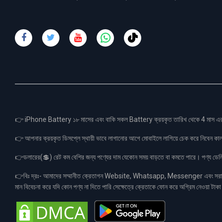
👉 iPhone Battery ১৮ মাসের এবং বাকি সকল Battery ক্রয়কৃত তারিখ থেকে 4 মা
👉 আপনার ক্রয়কৃত ডিসপ্লে স্থায়ী ভাবে লাগানোর আগে মোবাইলে লাগিয়ে চেক করে নিবেন কা
👉ডলারের(💲) রেট কম বেশির জন্য পণ্যের দাম যেকোন সময় বাড়তে বা কমতে পারে। পণ্য ডেলিভা
👉বিঃ দ্রঃ- আমাদের সম্মানীত ক্রেতাগন Website, Whatsapp, Messenger এবং সরাসরী 
মান বিবেচনা করে যদি কোন পণ্য না দিতে পারি সেক্ষেত্রে ক্রেতাকে ফোন করে অগ্রিম নেওয়া ট