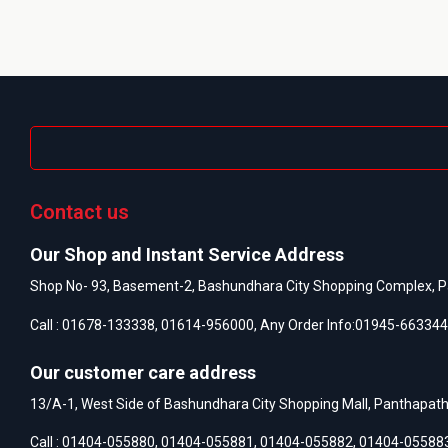
Contact us
Our Shop and Instant Service Address
Shop No- 93, Basement-2, Bashundhara City Shopping Complex, P
Call :
01678-133338
,
01614-956000
, Any Order Info:
01945-663344
Our customer care address
13/A-1, West Side of Bashundhara City Shopping Mall, Panthapat
Call :
01404-055880
,
01404-055881
,
01404-055882
,
01404-05588