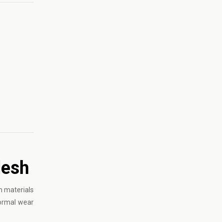
desh
m materials
normal wear