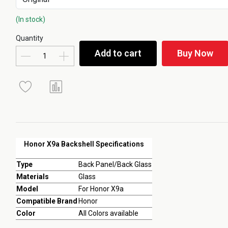
(In stock)
Quantity
Add to cart
Buy Now
Honor X9a Backshell Specifications
Type
Back Panel/Back Glass
Materials
Glass
Model
For Honor X9a
Compatible Brand
Honor
Color
All Colors available