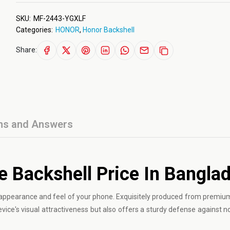
SKU:
MF-2443-YGXLF
Categories:
HONOR
,
Honor Backshell
Share:
ns and Answers
 Backshell Price In Bangla
 appearance and feel of your phone. Exquisitely produced from premiu
device's visual attractiveness but also offers a sturdy defense against 