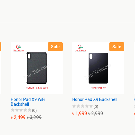
Sale
Sale
Honor Pad X9 WiFi
Honor Pad X9 Backshell
Backshell
(0)
(0)
৳ 1,999
৳ 2,999
৳ 2,499
৳ 3,299