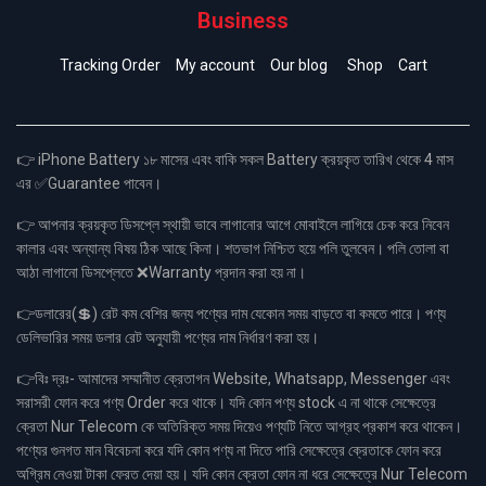
Business
Tracking Order
My account
Our blog
Shop
Cart
👉 iPhone Battery ১৮ মাসের এবং বাকি সকল Battery ক্রয়কৃত তারিখ থেকে 4 মাস
এর ✅Guarantee পাবেন।
👉 আপনার ক্রয়কৃত ডিসপ্লে স্থায়ী ভাবে লাগানোর আগে মোবাইলে লাগিয়ে চেক করে নিবেন
কালার এবং অন্যান্য বিষয় ঠিক আছে কিনা। শতভাগ নিশ্চিত হয়ে পলি তুলবেন। পলি তোলা বা
আঠা লাগানো ডিসপ্লেতে ❌Warranty প্রদান করা হয় না।
👉ডলারের(💲) রেট কম বেশির জন্য পণ্যের দাম যেকোন সময় বাড়তে বা কমতে পারে। পণ্য
ডেলিভারির সময় ডলার রেট অনুযায়ী পণ্যের দাম নির্ধারণ করা হয়।
👉বিঃ দ্রঃ- আমাদের সম্মানীত ক্রেতাগন Website, Whatsapp, Messenger এবং
সরাসরী ফোন করে পণ্য Order করে থাকে। যদি কোন পণ্য stock এ না থাকে সেক্ষেত্রে
ক্রেতা Nur Telecom কে অতিরিক্ত সময় দিয়েও পণ্যটি নিতে আগ্রহ প্রকাশ করে থাকেন।
পণ্যের গুনগত মান বিবেচনা করে যদি কোন পণ্য না দিতে পারি সেক্ষেত্রে ক্রেতাকে ফোন করে
অগ্রিম নেওয়া টাকা ফেরত দেয়া হয়। যদি কোন ক্রেতা ফোন না ধরে সেক্ষেত্রে Nur Telecom