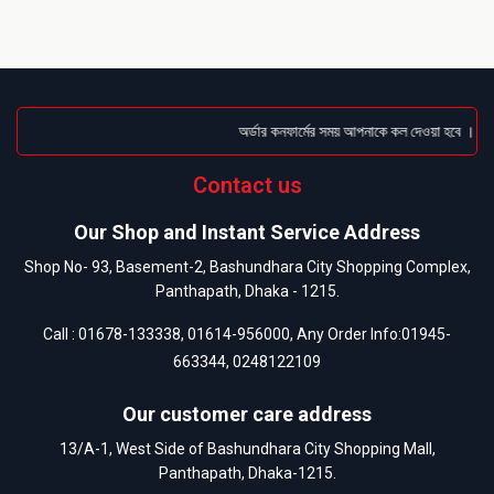
অর্ডার কনফার্মের সময় আপনাকে কল দেওয়া হবে । ডেলিভা
Contact us
Our Shop and Instant Service Address
Shop No- 93, Basement-2, Bashundhara City Shopping Complex,
Panthapath, Dhaka - 1215.
Call :
01678-133338
,
01614-956000
, Any Order Info:
01945-
663344
,
0248122109
Our customer care address
13/A-1, West Side of Bashundhara City Shopping Mall,
Panthapath, Dhaka-1215.