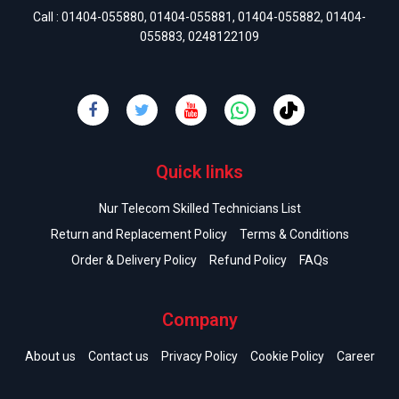
Call :
01404-055880
,
01404-055881
,
01404-055882
,
01404-
055883
,
0248122109
Quick links
Nur Telecom Skilled Technicians List
Return and Replacement Policy
Terms & Conditions
Order & Delivery Policy
Refund Policy
FAQs
Company
About us
Contact us
Privacy Policy
Cookie Policy
Career