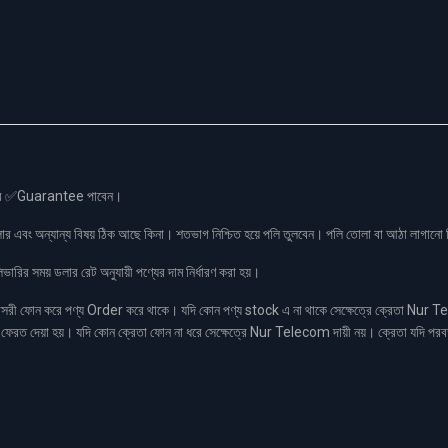
স এর ✅Guarantee পাবেন।
লার এবং অন্যান্য বিষয় ঠিক আছে কিনা। শতভাগ নিশ্চিত হয়ে পলি তুলবেন। পলি তোলা বা আঠা লাগা
রির সময় ডলার রেট অনুযায়ী পণ্যের দাম নির্ধারণ করা হয়।
ফোন করে পণ্য Order করে থাকে। যদি কোন পণ্য stock এ না থাকে সেক্ষেত্রে ক্রেতা Nur Tel
াকা ফেরত দেয়া হয়। যদি কোন ক্রেতা ফোন না ধরে সেক্ষেত্রে Nur Telecom দায়ী নয়। ক্রেতা যদি পরব