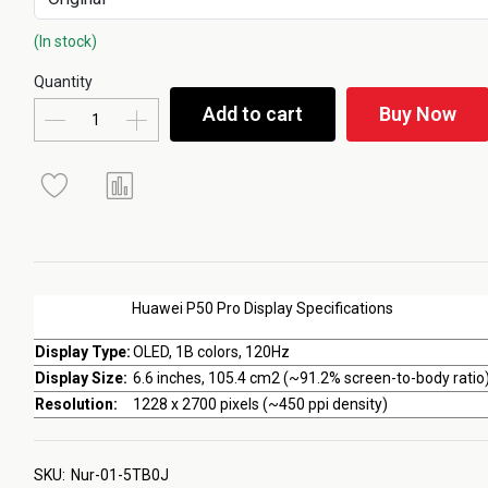
(In stock)
Quantity
Add to cart
Buy Now
Huawei P50 Pro Display Specifications
Display Type:
OLED, 1B colors, 120Hz
Display Size:
6.6 inches, 105.4 cm2 (~91.2% screen-to-body ratio
Resolution:
1228 x 2700 pixels (~450 ppi density)
SKU:
Nur-01-5TB0J