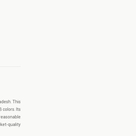
adesh. This
 colors. Its
 reasonable
ket-quality