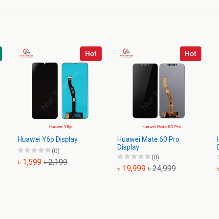
Hot
Hot
Huawei Y6p Display
Huawei Mate 60 Pro
Display
(0)
(0)
৳ 1,599
৳ 2,199
৳ 19,999
৳ 24,999