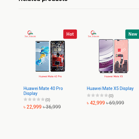
Hot
New
Huawei Mate 40 Pro
Huawei Mate X5 Display
Display
(0)
(0)
৳ 42,999
৳ 69,999
৳ 22,999
৳ 36,999