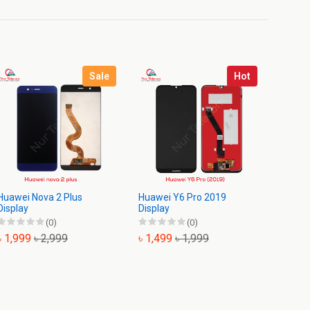
Sale
Hot
Huawei Nova 2 Plus
Huawei Y6 Pro 2019
Huawei
Display
Display
701U D
(0)
(0)
৳ 1,999
৳ 2,999
৳ 1,499
৳ 1,999
৳ 2,4