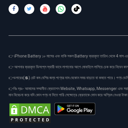
👉 iPhone Battery ১৮ মাসের এবং বাকি সকল Battery ক্রয়কৃত তারিখ থেকে 4 মা
👉 আপনার ক্রয়কৃত ডিসপ্লে স্থায়ী ভাবে লাগানোর আগে মোবাইলে লাগিয়ে চেক করে নিবেন কা
👉ডলারের(💲) রেট কম বেশির জন্য পণ্যের দাম যেকোন সময় বাড়তে বা কমতে পারে। পণ্য ডেলিভা
👉বিঃ দ্রঃ- আমাদের সম্মানীত ক্রেতাগন Website, Whatsapp, Messenger এবং সরাসরী 
মান বিবেচনা করে যদি কোন পণ্য না দিতে পারি সেক্ষেত্রে ক্রেতাকে ফোন করে অগ্রিম নেওয়া ট