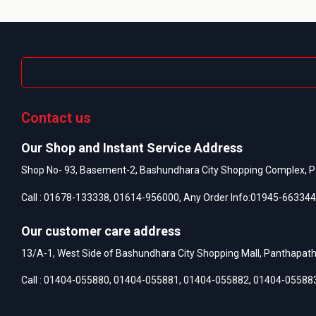
Contact us
Our Shop and Instant Service Address
Shop No- 93, Basement-2, Bashundhara City Shopping Complex, P
Call :
01678-133338
,
01614-956000
, Any Order Info:
01945-663344
Our customer care address
13/A-1, West Side of Bashundhara City Shopping Mall, Panthapat
Call :
01404-055880
,
01404-055881
,
01404-055882
,
01404-05588