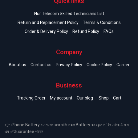
Quick links
Nur Telecom Skilled Technicians List
Return and Replacement Policy
Terms & Conditions
Order & Delivery Policy
Refund Policy
FAQs
Company
About us
Contact us
Privacy Policy
Cookie Policy
Career
Business
Tracking Order
My account
Our blog
Shop
Cart
👉 iPhone Battery ১৮ মাসের এবং বাকি সকল Battery ক্রয়কৃত তারিখ থেকে 4 মাস
এর ✅Guarantee পাবেন।