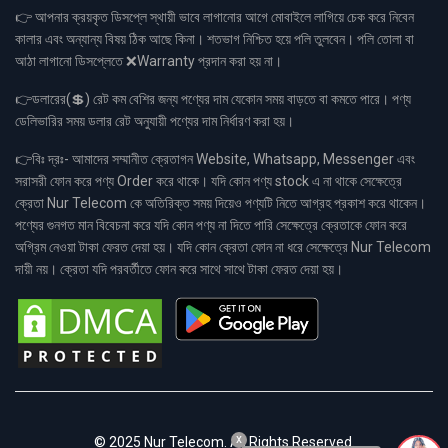
👉 আপনার ক্রয়কৃত ডিসপ্লে স্থায়ী ভাবে লাগানোর আগে মোবাইলে লাগিয়ে চেক করে নিবেন
কালার এবং অন্যান্য বিষয় ঠিক আছে কিনা। শতভাগ নিশ্চিত হয়ে পলি তুলবেন। পলি তোলা বা
আঠা লাগানো ডিসপ্লেতে ❌Warranty প্রদান করা হয় না।
👉ডলারের(💲) রেট কম বেশির জন্য পণ্যের দাম যেকোন সময় বাড়তে বা কমতে পারে। পণ্য
ডেলিভারির সময় ডলার রেট অনুযায়ী পণ্যের দাম নির্ধারণ করা হয়।
👉বিঃ দ্রঃ- আমাদের সম্মানীত ক্রেতাগন Website, Whatsapp, Messenger এবং
সরাসরী ফোন করে পণ্য Order করে থাকে। যদি কোন পণ্য stock এ না থাকে সেক্ষেত্রে
ক্রেতা Nur Telecom কে অতিরিক্ত সময় দিয়েও পণ্যটি নিতে আগ্রহ প্রকাশ করে থাকেন।
পণ্যের গুনগত মান বিবেচনা করে যদি কোন পণ্য না দিতে পারি সেক্ষেত্রে ক্রেতাকে ফোন করে
অগ্রিম নেওয়া টাকা ফেরত দেয়া হয়। যদি কোন ক্রেতা ফোন না ধরে সেক্ষেত্রে Nur Telecom
দায়ী নয়। ক্রেতা যদি পরবর্তীতে ফোন করে সাথে সাথে টাকা ফেরত দেয়া হয়।
x
© 2025 Nur Telecom. All Rights Reserved.