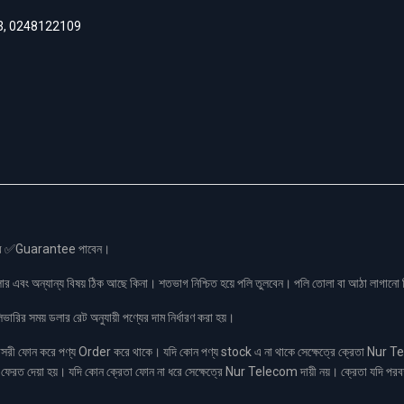
3
,
0248122109
স এর ✅Guarantee পাবেন।
লার এবং অন্যান্য বিষয় ঠিক আছে কিনা। শতভাগ নিশ্চিত হয়ে পলি তুলবেন। পলি তোলা বা আঠা লাগা
রির সময় ডলার রেট অনুযায়ী পণ্যের দাম নির্ধারণ করা হয়।
ফোন করে পণ্য Order করে থাকে। যদি কোন পণ্য stock এ না থাকে সেক্ষেত্রে ক্রেতা Nur Tel
াকা ফেরত দেয়া হয়। যদি কোন ক্রেতা ফোন না ধরে সেক্ষেত্রে Nur Telecom দায়ী নয়। ক্রেতা যদি পরব