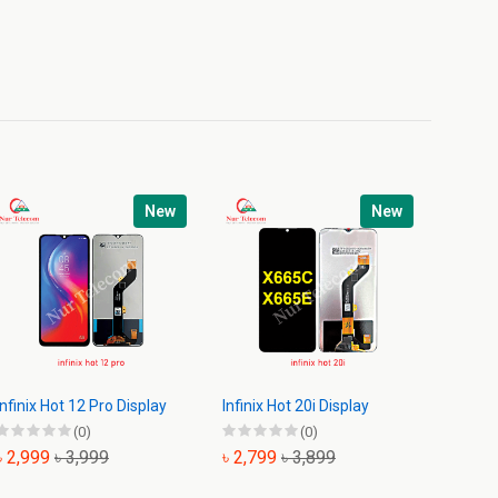
New
New
Infinix Hot 12 Pro Display
Infinix Hot 20i Display
Infinix
(0)
(0)
৳ 2,999
৳ 3,999
৳ 2,799
৳ 3,899
৳ 3,9