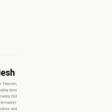
desh
ur Telecom,
display does
ximately 263
and market-
earance and