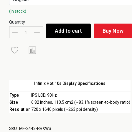
(In stock)
Quantity
Add to cart
Buy Now
Infinix Hot 10s Display Specifications
Type
IPS LCD, 90Hz
Size
6.82 inches, 110.5 cm2 (~83.1% screen-to-body ratio)
Resolution
720 x 1640 pixels (~263 ppi density)
SKU:
MF-2443-RRXWS