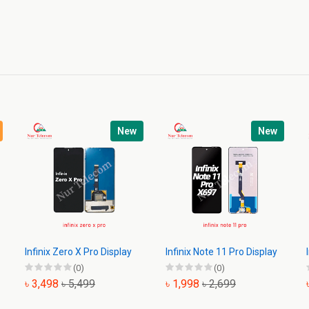
New
New
Infinix Zero X Pro Display
Infinix Note 11 Pro Display
(0)
(0)
৳ 3,498
৳ 5,499
৳ 1,998
৳ 2,699