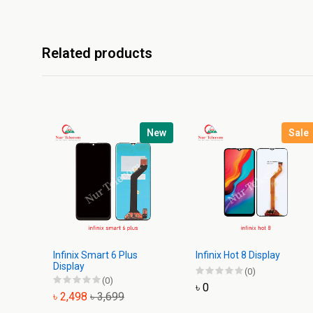
Related products
New
Sale
Infinix Smart 6 Plus
Infinix Hot 8 Display
Display
(0)
(0)
৳ 0
৳ 2,498
৳ 3,699