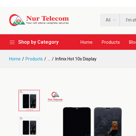
All
Shop by Category
Home
Products
Blo
Home
Products
...
Infinix Hot 10s Display