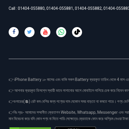
Call :
01404-055880
,
01404-055881
,
01404-055882
,
01404-05588
👉 iPhone Battery ১৮ মাসের এবং বাকি সকল Battery ক্রয়কৃত তারিখ থেকে 4 মা
👉 আপনার ক্রয়কৃত ডিসপ্লে স্থায়ী ভাবে লাগানোর আগে মোবাইলে লাগিয়ে চেক করে নিবেন কা
👉ডলারের(💲) রেট কম বেশির জন্য পণ্যের দাম যেকোন সময় বাড়তে বা কমতে পারে। পণ্য ডেলিভা
👉বিঃ দ্রঃ- আমাদের সম্মানীত ক্রেতাগন Website, Whatsapp, Messenger এবং সরাসরী 
মান বিবেচনা করে যদি কোন পণ্য না দিতে পারি সেক্ষেত্রে ক্রেতাকে ফোন করে অগ্রিম নেওয়া ট