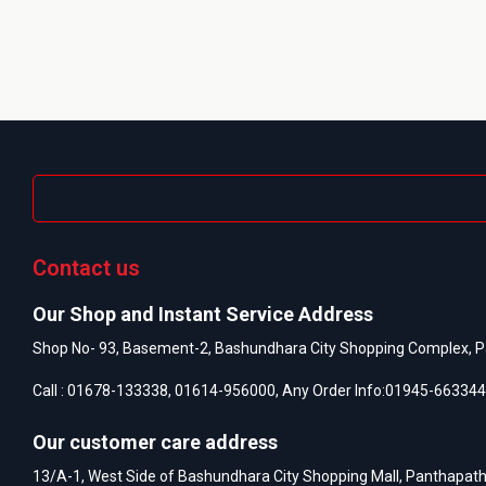
Contact us
Our Shop and Instant Service Address
Shop No- 93, Basement-2, Bashundhara City Shopping Complex, P
Call :
01678-133338
,
01614-956000
, Any Order Info:
01945-663344
Our customer care address
13/A-1, West Side of Bashundhara City Shopping Mall, Panthapat