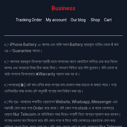
Business
Tracking Order
My account
Our blog
Shop
Cart
👉 iPhone Battery ১৮ মাসের এবং বাকি সকল Battery ক্রয়কৃত তারিখ থেকে 4 মাস
এর ✅Guarantee পাবেন।
👉 আপনার ক্রয়কৃত ডিসপ্লে স্থায়ী ভাবে লাগানোর আগে মোবাইলে লাগিয়ে চেক করে নিবেন
কালার এবং অন্যান্য বিষয় ঠিক আছে কিনা। শতভাগ নিশ্চিত হয়ে পলি তুলবেন। পলি তোলা বা
আঠা লাগানো ডিসপ্লেতে ❌Warranty প্রদান করা হয় না।
👉ডলারের(💲) রেট কম বেশির জন্য পণ্যের দাম যেকোন সময় বাড়তে বা কমতে পারে। পণ্য
ডেলিভারির সময় ডলার রেট অনুযায়ী পণ্যের দাম নির্ধারণ করা হয়।
👉বিঃ দ্রঃ- আমাদের সম্মানীত ক্রেতাগন Website, Whatsapp, Messenger এবং
সরাসরী ফোন করে পণ্য Order করে থাকে। যদি কোন পণ্য stock এ না থাকে সেক্ষেত্রে
ক্রেতা Nur Telecom কে অতিরিক্ত সময় দিয়েও পণ্যটি নিতে আগ্রহ প্রকাশ করে থাকেন।
পণ্যের গুনগত মান বিবেচনা করে যদি কোন পণ্য না দিতে পারি সেক্ষেত্রে ক্রেতাকে ফোন করে
অগ্রিম নেওয়া টাকা ফেরত দেয়া হয়। যদি কোন ক্রেতা ফোন না ধরে সেক্ষেত্রে Nur Telecom