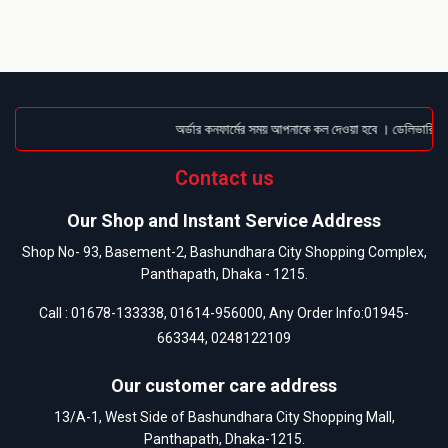
অর্ডার কনফার্মের সময় আপনাকে কল দেওয়া হবে । ডেলিভারি চার্
Contact us
Our Shop and Instant Service Address
Shop No- 93, Basement-2, Bashundhara City Shopping Complex,
Panthapath, Dhaka - 1215.
Call :
01678-133338
,
01614-956000
, Any Order Info:
01945-
663344
,
0248122109
Our customer care address
13/A-1, West Side of Bashundhara City Shopping Mall,
Panthapath, Dhaka-1215.