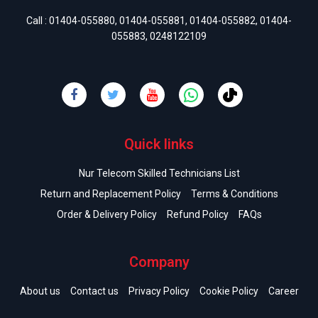
Call :
01404-055880
,
01404-055881
,
01404-055882
,
01404-
055883
,
0248122109
Quick links
Nur Telecom Skilled Technicians List
Return and Replacement Policy
Terms & Conditions
Order & Delivery Policy
Refund Policy
FAQs
Company
About us
Contact us
Privacy Policy
Cookie Policy
Career