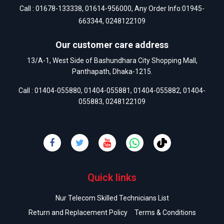
Call :
01678-133338
,
01614-956000
, Any Order Info:
01945-
663344
,
0248122109
Our customer care address
13/A-1, West Side of Bashundhara City Shopping Mall,
Panthapath, Dhaka-1215.
Call :
01404-055880
,
01404-055881
,
01404-055882
,
01404-
055883
,
0248122109
Quick links
Nur Telecom Skilled Technicians List
Return and Replacement Policy
Terms & Conditions