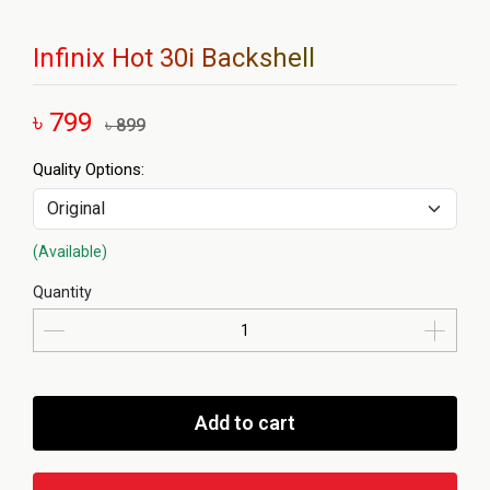
Infinix Hot 30i Backshell
৳ 799
৳ 899
Quality Options:
(Available)
Quantity
Add to cart