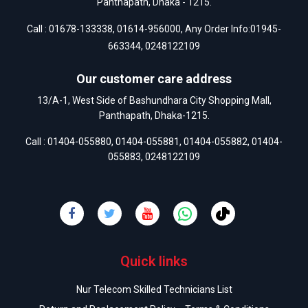
Panthapath, Dhaka - 1215.
Call :
01678-133338
,
01614-956000
, Any Order Info:
01945-
663344
,
0248122109
Our customer care address
13/A-1, West Side of Bashundhara City Shopping Mall,
Panthapath, Dhaka-1215.
Call :
01404-055880
,
01404-055881
,
01404-055882
,
01404-
055883
,
0248122109
Quick links
Nur Telecom Skilled Technicians List