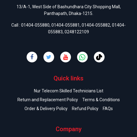
13/A-1, West Side of Bashundhara City Shopping Mall,
Panthapath, Dhaka-1215.
Call :
01404-055880
,
01404-055881
,
01404-055882
,
01404-
055883
,
0248122109
Quick links
Nur Telecom Skilled Technicians List
Return and Replacement Policy
Terms & Conditions
Order & Delivery Policy
Refund Policy
FAQs
Company