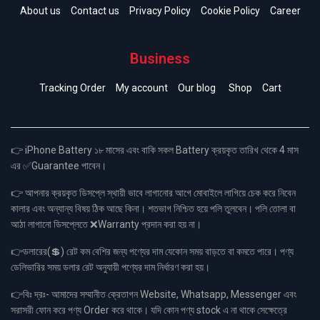
About us
Contact us
Privacy Policy
Cookie Policy
Career
Business
Tracking Order
My account
Our blog
Shop
Cart
👉 iPhone Battery ১৮ মাসের এবং বাকি সকল Battery ক্রয়কৃত তারিখ থেকে 4 মাস
এর ✅Guarantee পাবেন।
👉 আপনার ক্রয়কৃত ডিসপ্লে স্থায়ী ভাবে লাগানোর আগে মোবাইলে লাগিয়ে চেক করে নিবেন
কালার এবং অন্যান্য বিষয় ঠিক আছে কিনা। শতভাগ নিশ্চিত হয়ে পলি তুলবেন। পলি তোলা বা
আঠা লাগানো ডিসপ্লেতে ❌Warranty প্রদান করা হয় না।
👉ডলারের(💲) রেট কম বেশির জন্য পণ্যের দাম যেকোন সময় বাড়তে বা কমতে পারে। পণ্য
ডেলিভারির সময় ডলার রেট অনুযায়ী পণ্যের দাম নির্ধারণ করা হয়।
👉বিঃ দ্রঃ- আমাদের সম্মানীত ক্রেতাগন Website, Whatsapp, Messenger এবং
সরাসরী ফোন করে পণ্য Order করে থাকে। যদি কোন পণ্য stock এ না থাকে সেক্ষেত্রে