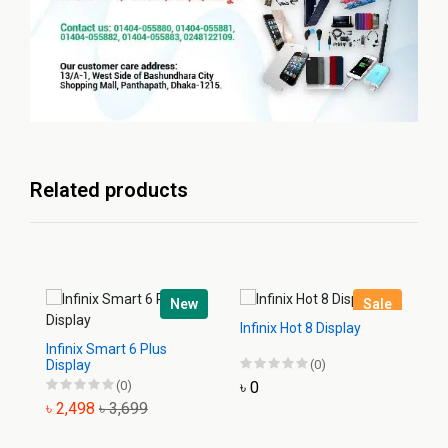
Related products
New
Sale
Infinix Hot 8 Display
Infinix Smart 6 Plus
In
Display
(0)
Di
(0)
৳ 0
৳ 2,498
৳ 3,699
৳