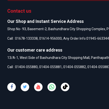
Contact us
Our Shop and Instant Service Address
Shop No- 93, Basement-2, Bashundhara City Shopping Complex, P
Call :
01678-133338
,
01614-956000
, Any Order Info:
01945-663344
Our customer care address
13/A-1, West Side of Bashundhara City Shopping Mall, Panthapat
Call :
01404-055880
,
01404-055881
,
01404-055882
,
01404-05588