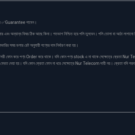
স এর ✅Guarantee পাবেন।
লার এবং অন্যান্য বিষয় ঠিক আছে কিনা। শতভাগ নিশ্চিত হয়ে পলি তুলবেন। পলি তোলা বা আঠা লাগা
রির সময় ডলার রেট অনুযায়ী পণ্যের দাম নির্ধারণ করা হয়।
ফোন করে পণ্য Order করে থাকে। যদি কোন পণ্য stock এ না থাকে সেক্ষেত্রে ক্রেতা Nur Tel
াকা ফেরত দেয়া হয়। যদি কোন ক্রেতা ফোন না ধরে সেক্ষেত্রে Nur Telecom দায়ী নয়। ক্রেতা যদি পরব