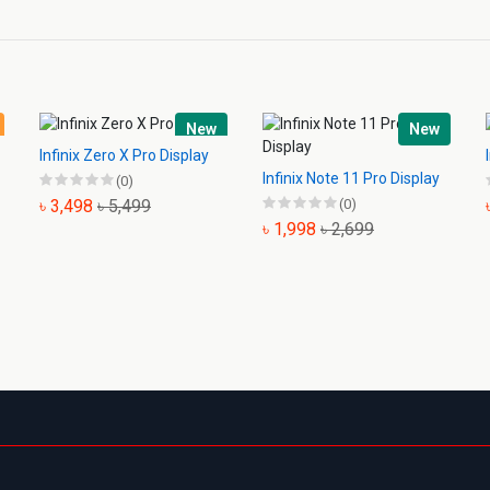
New
New
Infinix Zero X Pro Display
Infinix Note 11 Pro Display
(0)
৳ 3,498
৳ 5,499
(0)
৳ 1,998
৳ 2,699