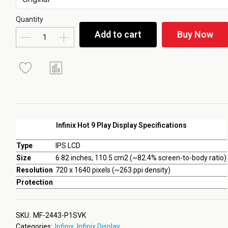
Quantity
Add to cart
Buy Now
Infinix Hot 9 Play Display Specifications
Type
IPS LCD
Size
6.82 inches, 110.5 cm2 (~82.4% screen-to-body ratio)
Resolution
720 x 1640 pixels (~263 ppi density)
Protection
SKU:
MF-2443-P1SVK
Categories:
Infinix
,
Infinix Display