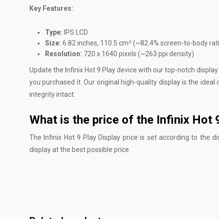
Key Features:
Type:
IPS LCD
Size:
6.82 inches, 110.5 cm² (~82.4% screen-to-body rat
Resolution:
720 x 1640 pixels (~263 ppi density)
Update the Infinix Hot 9 Play device with our top-notch displ
you purchased it. Our original high-quality display is the ide
integrity intact.
What is the price of the Infinix Hot
The Infinix Hot 9 Play Display price is set according to the di
display at the best possible price.