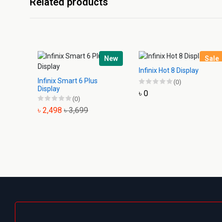
Related products
New
Sale
Infinix Hot 8 Display
Infinix Smart 6 Plus
(0)
Display
৳ 0
(0)
৳ 2,498
৳ 3,699