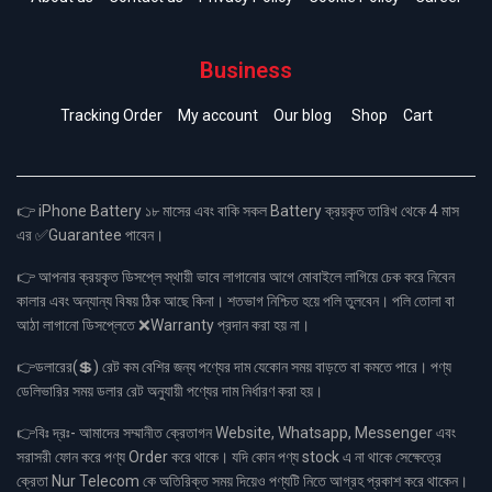
Business
Tracking Order
My account
Our blog
Shop
Cart
👉 iPhone Battery ১৮ মাসের এবং বাকি সকল Battery ক্রয়কৃত তারিখ থেকে 4 মাস
এর ✅Guarantee পাবেন।
👉 আপনার ক্রয়কৃত ডিসপ্লে স্থায়ী ভাবে লাগানোর আগে মোবাইলে লাগিয়ে চেক করে নিবেন
কালার এবং অন্যান্য বিষয় ঠিক আছে কিনা। শতভাগ নিশ্চিত হয়ে পলি তুলবেন। পলি তোলা বা
আঠা লাগানো ডিসপ্লেতে ❌Warranty প্রদান করা হয় না।
👉ডলারের(💲) রেট কম বেশির জন্য পণ্যের দাম যেকোন সময় বাড়তে বা কমতে পারে। পণ্য
ডেলিভারির সময় ডলার রেট অনুযায়ী পণ্যের দাম নির্ধারণ করা হয়।
👉বিঃ দ্রঃ- আমাদের সম্মানীত ক্রেতাগন Website, Whatsapp, Messenger এবং
সরাসরী ফোন করে পণ্য Order করে থাকে। যদি কোন পণ্য stock এ না থাকে সেক্ষেত্রে
ক্রেতা Nur Telecom কে অতিরিক্ত সময় দিয়েও পণ্যটি নিতে আগ্রহ প্রকাশ করে থাকেন।