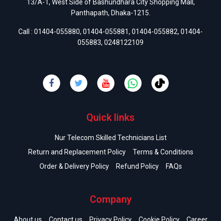
13/A-1, West Side of Bashundhara City Shopping Mall,
Panthapath, Dhaka-1215.
Call :
01404-055880
,
01404-055881
,
01404-055882
,
01404-
055883
,
0248122109
Quick links
Nur Telecom Skilled Technicians List
Return and Replacement Policy
Terms & Conditions
Order & Delivery Policy
Refund Policy
FAQs
Company
About us
Contact us
Privacy Policy
Cookie Policy
Career