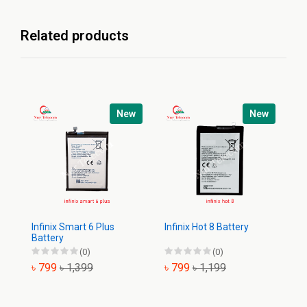
Related products
New
New
In
Ba
৳
Infinix Smart 6 Plus
Infinix Hot 8 Battery
Battery
(0)
(0)
৳ 799
৳ 1,399
৳ 799
৳ 1,199