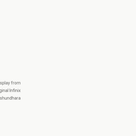
Display from
inal Infinix
Bashundhara