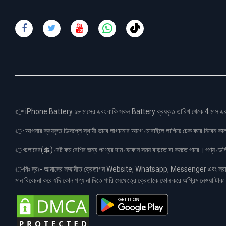
👉 iPhone Battery ১৮ মাসের এবং বাকি সকল Battery ক্রয়কৃত তারিখ থেকে 4 মা
👉 আপনার ক্রয়কৃত ডিসপ্লে স্থায়ী ভাবে লাগানোর আগে মোবাইলে লাগিয়ে চেক করে নিবেন কা
👉ডলারের(💲) রেট কম বেশির জন্য পণ্যের দাম যেকোন সময় বাড়তে বা কমতে পারে। পণ্য ডেলিভা
👉বিঃ দ্রঃ- আমাদের সম্মানীত ক্রেতাগন Website, Whatsapp, Messenger এবং সরাসরী 
মান বিবেচনা করে যদি কোন পণ্য না দিতে পারি সেক্ষেত্রে ক্রেতাকে ফোন করে অগ্রিম নেওয়া ট