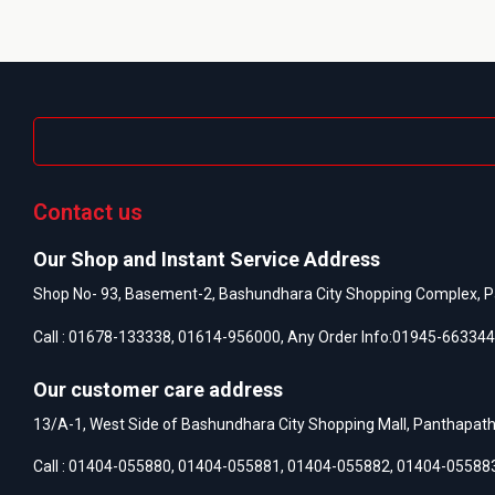
Contact us
Our Shop and Instant Service Address
Shop No- 93, Basement-2, Bashundhara City Shopping Complex, P
Call :
01678-133338
,
01614-956000
, Any Order Info:
01945-663344
Our customer care address
13/A-1, West Side of Bashundhara City Shopping Mall, Panthapat
Call :
01404-055880
,
01404-055881
,
01404-055882
,
01404-05588