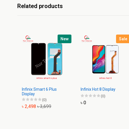
Related products
New
Sale
Infinix Smart 6 Plus
Infinix Hot 8 Display
Display
(0)
(0)
৳ 0
৳ 2,498
৳ 3,699