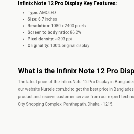
Infinix Note 12 Pro Display Key Features:
Type:
AMOLED
Size:
6.7 inches
Resolution:
1080 x 2400 pixels
Screen to body ratio:
86.2%
Pixel density:
~393 ppi
Originality:
100% original display
What is the Infinix Note 12 Pro Dis
The latest price of the Infinix Note 12 Pro Display in Banglade
our website Nurtele.com.bd to get the best price in Bangladesh.
product and receive customer service from our expert techn
City Shopping Complex, Panthapath, Dhaka - 1215.