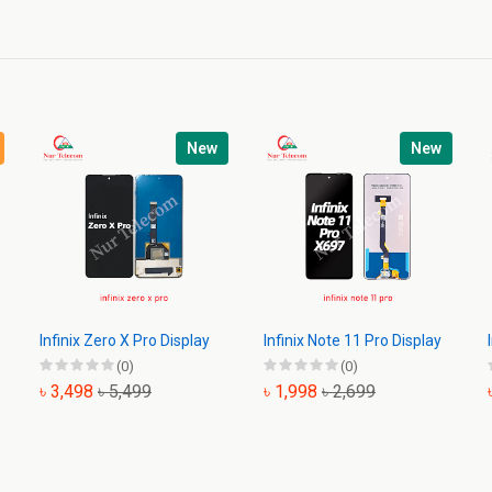
New
New
Infinix Zero X Pro Display
Infinix Note 11 Pro Display
(0)
(0)
৳ 3,498
৳ 5,499
৳ 1,998
৳ 2,699