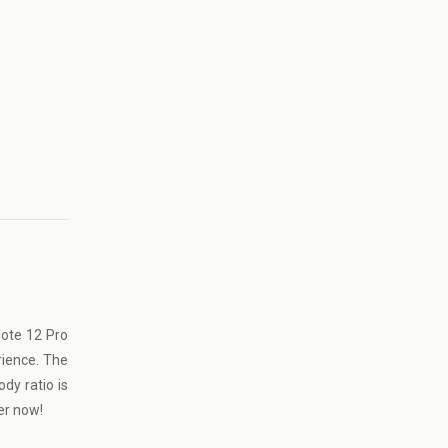
Note 12 Pro
rience. The
dy ratio is
er now!