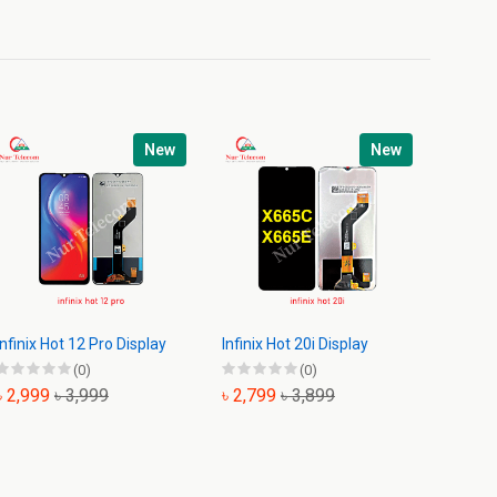
New
New
Infinix Hot 12 Pro Display
Infinix Hot 20i Display
Infinix
(0)
(0)
৳ 2,999
৳ 3,999
৳ 2,799
৳ 3,899
৳ 3,9