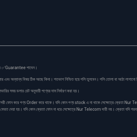
স এর ✅Guarantee পাবেন।
লার এবং অন্যান্য বিষয় ঠিক আছে কিনা। শতভাগ নিশ্চিত হয়ে পলি তুলবেন। পলি তোলা বা আঠা লাগা
রির সময় ডলার রেট অনুযায়ী পণ্যের দাম নির্ধারণ করা হয়।
ফোন করে পণ্য Order করে থাকে। যদি কোন পণ্য stock এ না থাকে সেক্ষেত্রে ক্রেতা Nur Tel
াকা ফেরত দেয়া হয়। যদি কোন ক্রেতা ফোন না ধরে সেক্ষেত্রে Nur Telecom দায়ী নয়। ক্রেতা যদি পরব