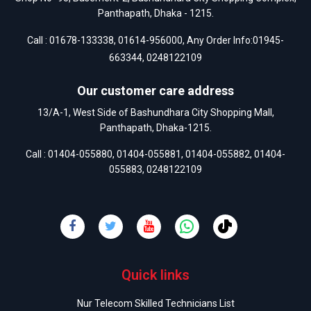
Panthapath, Dhaka - 1215.
Call :
01678-133338
,
01614-956000
, Any Order Info:
01945-
663344
,
0248122109
Our customer care address
13/A-1, West Side of Bashundhara City Shopping Mall,
Panthapath, Dhaka-1215.
Call :
01404-055880
,
01404-055881
,
01404-055882
,
01404-
055883
,
0248122109
Quick links
Nur Telecom Skilled Technicians List