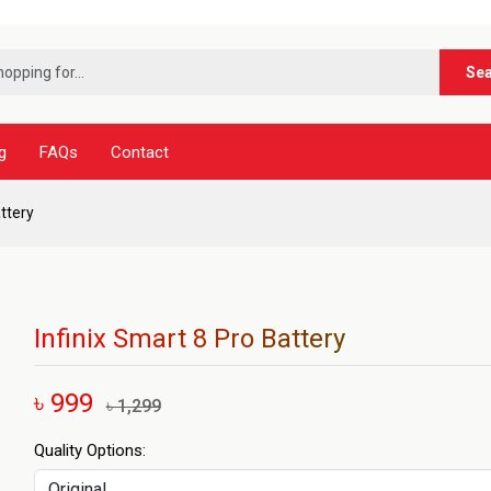
***নূর ট
Se
g
FAQs
Contact
attery
Infinix Smart 8 Pro Battery
৳ 999
৳ 1,299
Quality Options: