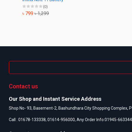
(0)
৳ 799
৳ 1,299
Contact us
Our Shop and Instant Service Address
Shop No- 93, Basement-2, Bashundhara City Shopping Complex, P
Call :
01678-133338
,
01614-956000
, Any Order Info:
01945-663344