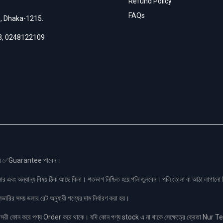
Refund Policy
FAQs
h, Dhaka-1215.
3
,
0248122109
স এর ✅Guarantee পাবেন।
লার এবং অন্যান্য বিষয় ঠিক আছে কিনা। শতভাগ নিশ্চিত হয়ে পলি তুলবেন। পলি তোলা বা আঠা লাগা
রির সময় ডলার রেট অনুযায়ী পণ্যের দাম নির্ধারণ করা হয়।
ফোন করে পণ্য Order করে থাকে। যদি কোন পণ্য stock এ না থাকে সেক্ষেত্রে ক্রেতা Nur Tel