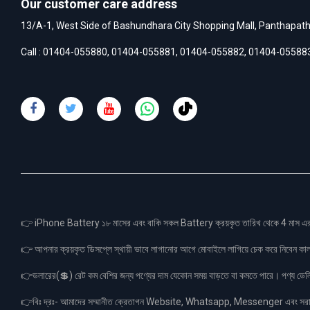
Our customer care address
13/A-1, West Side of Bashundhara City Shopping Mall, Panthapat
Call :
01404-055880
,
01404-055881
,
01404-055882
,
01404-05588
👉 iPhone Battery ১৮ মাসের এবং বাকি সকল Battery ক্রয়কৃত তারিখ থেকে 4 মা
👉 আপনার ক্রয়কৃত ডিসপ্লে স্থায়ী ভাবে লাগানোর আগে মোবাইলে লাগিয়ে চেক করে নিবেন কা
👉ডলারের(💲) রেট কম বেশির জন্য পণ্যের দাম যেকোন সময় বাড়তে বা কমতে পারে। পণ্য ডেলিভা
👉বিঃ দ্রঃ- আমাদের সম্মানীত ক্রেতাগন Website, Whatsapp, Messenger এবং সরাসরী 