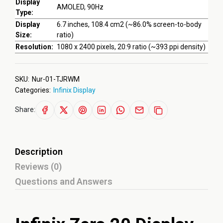
Display
AMOLED, 90Hz
Type:
Display
6.7 inches, 108.4 cm2 (~86.0% screen-to-body
Size:
ratio)
Resolution:
1080 x 2400 pixels, 20:9 ratio (~393 ppi density)
SKU:
Nur-01-TJRWM
Categories:
Infinix Display
Share:
Description
Reviews (0)
Questions and Answers