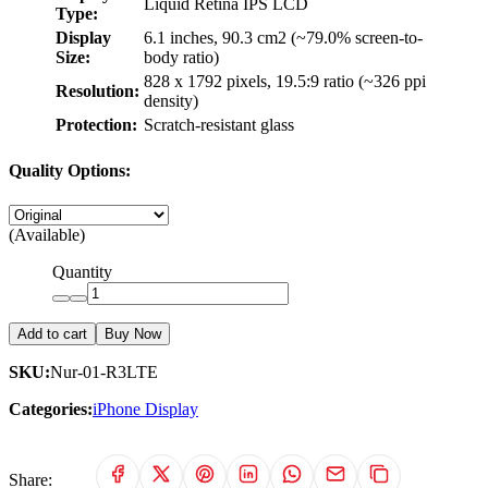
Liquid Retina IPS LCD
Type:
Display
6.1 inches, 90.3 cm2 (~79.0% screen-to-
Size:
body ratio)
828 x 1792 pixels, 19.5:9 ratio (~326 ppi
Resolution:
density)
Protection:
Scratch-resistant glass
Quality Options:
(Available)
Quantity
Add to cart
Buy Now
SKU:
Nur-01-R3LTE
Categories:
iPhone Display
Share: