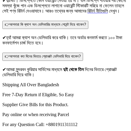
✔দুঃখিত। ডিসপ্লেতে কোন ওয়ারেন্টি দেওয়া হয় না। যদি ডিসপ্লে পাওয়ার পর কোনো
সমস্যা খুঁজে পান এবং ডিসপ্লেতে লাগানো ওয়ারেন্টি স্টিকারটি সরিয়ে না ফেলেন তাহলে
সেই পণ্য রিটার্ন দেওয়াযাবে। আরও তথ্যের জন্য আমাদের
রিটার্ন নীতিগুলি
দেখুন।
👉আপনারা কি ক্যাশ অন ডেলিভারির মাধ্যমে পেমেন্ট নিয়ে থাকেন?
✔হ্যাঁ আমরা ক্যাশ অন ডেলিভারি করে থাকি। তবে অর্ডার কনফার্ম করতে ১০০ টাকা
কনফার্মেশন চার্জ দিতে হবে।
👉আপনারা কত দিনের ভিতরে প্রোডাক্ট ডেলিভারি দিয়ে থাকেন?
✔আমরা সুন্দরবন কুরিয়ার সার্ভিসের মাধ্যমে
দুই থেকে তিন
দিনের ভিতরে প্রোডাক্ট
ডেলিভারি দিয়ে থাকি।
Shipping All Over Bangladesh
Free 7-Day Return if Eligible, So Easy
Supplier Give Bills for this Product.
Pay online or when receiving Parcel
For any Question Call: +8801911311112