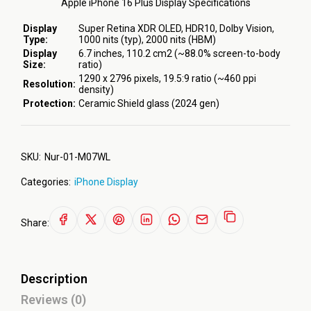
Apple iPhone 16 Plus Display Specifications
Display
Super Retina XDR OLED, HDR10, Dolby Vision,
Type:
1000 nits (typ), 2000 nits (HBM)
Display
6.7 inches, 110.2 cm2 (~88.0% screen-to-body
Size:
ratio)
1290 x 2796 pixels, 19.5:9 ratio (~460 ppi
Resolution:
density)
Protection:
Ceramic Shield glass (2024 gen)
SKU:
Nur-01-M07WL
Categories:
iPhone Display
Share:
Description
Reviews (0)