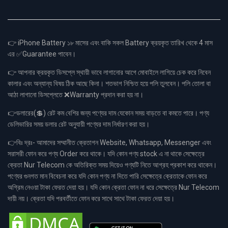
👉 iPhone Battery ১৮ মাসের এবং বাকি সকল Battery ক্রয়কৃত তারিখ থেকে 4 মাস
এর ✅Guarantee পাবেন।
👉 আপনার ক্রয়কৃত ডিসপ্লে স্থায়ী ভাবে লাগানোর আগে মোবাইলে লাগিয়ে চেক করে নিবেন
কালার এবং অন্যান্য বিষয় ঠিক আছে কিনা। শতভাগ নিশ্চিত হয়ে পলি তুলবেন। পলি তোলা বা
আঠা লাগানো ডিসপ্লেতে ❌Warranty প্রদান করা হয় না।
👉ডলারের(💲) রেট কম বেশির জন্য পণ্যের দাম যেকোন সময় বাড়তে বা কমতে পারে। পণ্য
ডেলিভারির সময় ডলার রেট অনুযায়ী পণ্যের দাম নির্ধারণ করা হয়।
👉বিঃ দ্রঃ- আমাদের সম্মানীত ক্রেতাগন Website, Whatsapp, Messenger এবং
সরাসরী ফোন করে পণ্য Order করে থাকে। যদি কোন পণ্য stock এ না থাকে সেক্ষেত্রে
ক্রেতা Nur Telecom কে অতিরিক্ত সময় দিয়েও পণ্যটি নিতে আগ্রহ প্রকাশ করে থাকেন।
পণ্যের গুনগত মান বিবেচনা করে যদি কোন পণ্য না দিতে পারি সেক্ষেত্রে ক্রেতাকে ফোন করে
অগ্রিম নেওয়া টাকা ফেরত দেয়া হয়। যদি কোন ক্রেতা ফোন না ধরে সেক্ষেত্রে Nur Telecom
দায়ী নয়। ক্রেতা যদি পরবর্তীতে ফোন করে সাথে সাথে টাকা ফেরত দেয়া হয়।