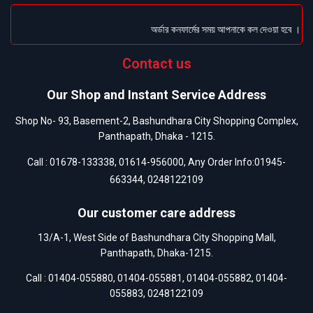
অর্ডার কনফার্মের সময় আপনাকে কল দেওয়া হবে । ডেলিভারি
Contact us
Our Shop and Instant Service Address
Shop No- 93, Basement-2, Bashundhara City Shopping Complex,
Panthapath, Dhaka - 1215.
Call :
01678-133338
,
01614-956000
, Any Order Info:
01945-
663344
,
0248122109
Our customer care address
13/A-1, West Side of Bashundhara City Shopping Mall,
Panthapath, Dhaka-1215.
Call :
01404-055880
,
01404-055881
,
01404-055882
,
01404-
055883
,
0248122109