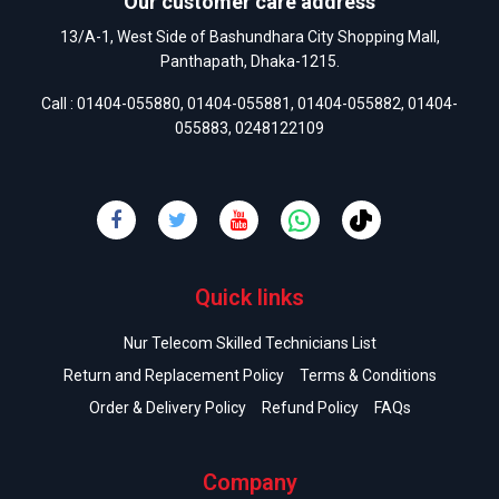
Our customer care address
13/A-1, West Side of Bashundhara City Shopping Mall,
Panthapath, Dhaka-1215.
Call :
01404-055880
,
01404-055881
,
01404-055882
,
01404-
055883
,
0248122109
Quick links
Nur Telecom Skilled Technicians List
Return and Replacement Policy
Terms & Conditions
Order & Delivery Policy
Refund Policy
FAQs
Company