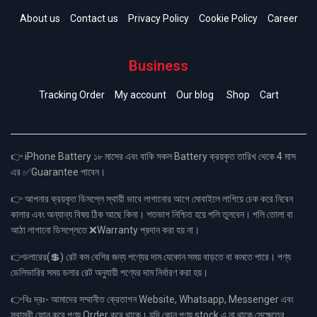
About us
Contact us
Privacy Policy
Cookie Policy
Career
Business
Tracking Order
My account
Our blog
Shop
Cart
👉 iPhone Battery ১৮ মাসের এবং বাকি সকল Battery ক্রয়কৃত তারিখ থেকে 4 মাস
এর ✅Guarantee পাবেন।
👉 আপনার ক্রয়কৃত ডিসপ্লে স্থায়ী ভাবে লাগানোর আগে মোবাইলে লাগিয়ে চেক করে নিবেন
কালার এবং অন্যান্য বিষয় ঠিক আছে কিনা। শতভাগ নিশ্চিত হয়ে পলি তুলবেন। পলি তোলা বা
আঠা লাগানো ডিসপ্লেতে ❌Warranty প্রদান করা হয় না।
👉ডলারের(💲) রেট কম বেশির জন্য পণ্যের দাম যেকোন সময় বাড়তে বা কমতে পারে। পণ্য
ডেলিভারির সময় ডলার রেট অনুযায়ী পণ্যের দাম নির্ধারণ করা হয়।
👉বিঃ দ্রঃ- আমাদের সম্মানীত ক্রেতাগন Website, Whatsapp, Messenger এবং
সরাসরী ফোন করে পণ্য Order করে থাকে। যদি কোন পণ্য stock এ না থাকে সেক্ষেত্রে