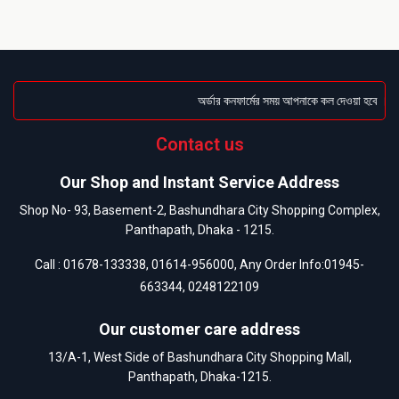
অর্ডার কনফার্মের সময় আপনাকে কল দেওয়া হবে । ডেলি
Contact us
Our Shop and Instant Service Address
Shop No- 93, Basement-2, Bashundhara City Shopping Complex,
Panthapath, Dhaka - 1215.
Call :
01678-133338
,
01614-956000
, Any Order Info:
01945-
663344
,
0248122109
Our customer care address
13/A-1, West Side of Bashundhara City Shopping Mall,
Panthapath, Dhaka-1215.