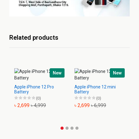
Related products
New
New
Apple iPhone 12 Pro
Apple iPhone 12 mini
Ap
Battery
Battery
Ba
(0)
(0)
৳ 2,699
৳ 4,999
৳ 2,699
৳ 6,999
৳