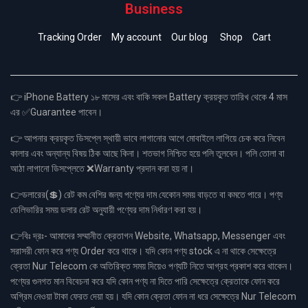
Business
Tracking Order
My account
Our blog
Shop
Cart
👉 iPhone Battery ১৮ মাসের এবং বাকি সকল Battery ক্রয়কৃত তারিখ থেকে 4 মাস
এর ✅Guarantee পাবেন।
👉 আপনার ক্রয়কৃত ডিসপ্লে স্থায়ী ভাবে লাগানোর আগে মোবাইলে লাগিয়ে চেক করে নিবেন
কালার এবং অন্যান্য বিষয় ঠিক আছে কিনা। শতভাগ নিশ্চিত হয়ে পলি তুলবেন। পলি তোলা বা
আঠা লাগানো ডিসপ্লেতে ❌Warranty প্রদান করা হয় না।
👉ডলারের(💲) রেট কম বেশির জন্য পণ্যের দাম যেকোন সময় বাড়তে বা কমতে পারে। পণ্য
ডেলিভারির সময় ডলার রেট অনুযায়ী পণ্যের দাম নির্ধারণ করা হয়।
👉বিঃ দ্রঃ- আমাদের সম্মানীত ক্রেতাগন Website, Whatsapp, Messenger এবং
সরাসরী ফোন করে পণ্য Order করে থাকে। যদি কোন পণ্য stock এ না থাকে সেক্ষেত্রে
ক্রেতা Nur Telecom কে অতিরিক্ত সময় দিয়েও পণ্যটি নিতে আগ্রহ প্রকাশ করে থাকেন।
পণ্যের গুনগত মান বিবেচনা করে যদি কোন পণ্য না দিতে পারি সেক্ষেত্রে ক্রেতাকে ফোন করে
অগ্রিম নেওয়া টাকা ফেরত দেয়া হয়। যদি কোন ক্রেতা ফোন না ধরে সেক্ষেত্রে Nur Telecom