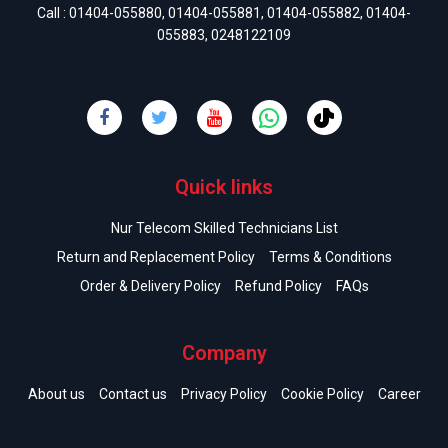
Call :
01404-055880
,
01404-055881
,
01404-055882
,
01404-
055883
,
0248122109
Quick links
Nur Telecom Skilled Technicians List
Return and Replacement Policy
Terms & Conditions
Order & Delivery Policy
Refund Policy
FAQs
Company
About us
Contact us
Privacy Policy
Cookie Policy
Career