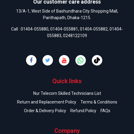
Our customer care address
13/A-1, West Side of Bashundhara City Shopping Mall,
Panthapath, Dhaka-1215.
Call :
01404-055880
,
01404-055881
,
01404-055882
,
01404-
055883
,
0248122109
Quick links
Nur Telecom Skilled Technicians List
Return and Replacement Policy
Terms & Conditions
Order & Delivery Policy
Refund Policy
FAQs
Company