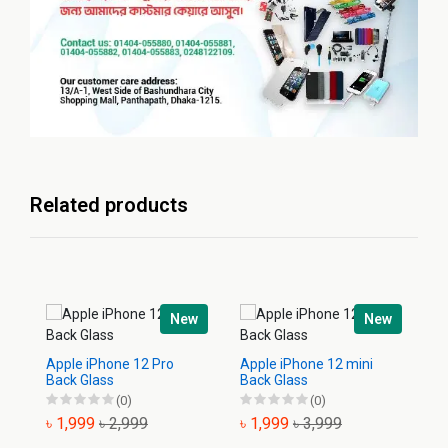
Related products
New
New
Apple iPhone 12 Pro
Apple iPhone 12 mini
Ap
Back Glass
Back Glass
Ba
(0)
(0)
৳ 1,999
৳ 2,999
৳ 1,999
৳ 3,999
৳