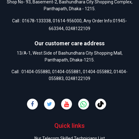
Shop No- 93, Basement-2, Bashundhara City Shopping Complex,
Panthapath, Dhaka - 1215.
Call :
01678-133338
,
01614-956000
, Any Order Info:
01945-
663344
,
0248122109
Our customer care address
13/A-1, West Side of Bashundhara City Shopping Mall,
Panthapath, Dhaka-1215.
Call :
01404-055880
,
01404-055881
,
01404-055882
,
01404-
055883
,
0248122109
Quick links
Nur Telecom Skilled Technicians List