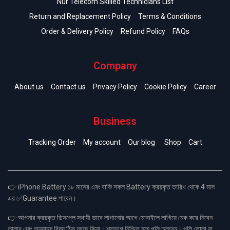
Nur Telecom Skilled Technicians List
Return and Replacement Policy
Terms & Conditions
Order & Delivery Policy
Refund Policy
FAQs
Company
About us
Contact us
Privacy Policy
Cookie Policy
Career
Business
Tracking Order
My account
Our blog
Shop
Cart
👉 iPhone Battery ১৮ মাসের এবং বাকি সকল Battery ক্রয়কৃত তারিখ থেকে 4 মাস
এর ✅Guarantee পাবেন।
👉 আপনার ক্রয়কৃত ডিসপ্লে স্থায়ী ভাবে লাগানোর আগে মোবাইলে লাগিয়ে চেক করে নিবেন
কালার এবং অন্যান্য বিষয় ঠিক আছে কিনা। শতভাগ নিশ্চিত হয়ে পলি তুলবেন। পলি তোলা বা