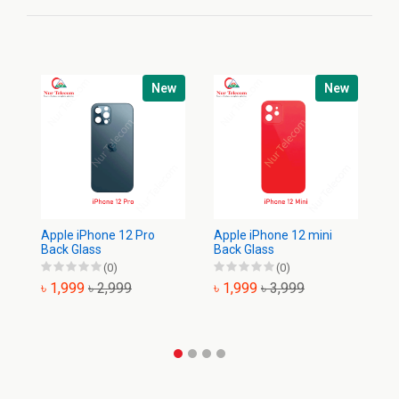
New
New
Apple iPhone 12 Pro
Apple iPhone 12 mini
Ap
Back Glass
Back Glass
Ba
(0)
(0)
৳ 1,999
৳ 2,999
৳ 1,999
৳ 3,999
৳