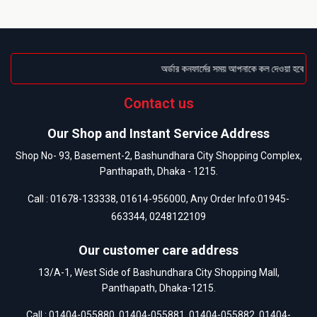
অর্ডার কনফার্মের সময় আপনাকে কল দেওয়া হবে । ডেল
Contact us
Our Shop and Instant Service Address
Shop No- 93, Basement-2, Bashundhara City Shopping Complex,
Panthapath, Dhaka - 1215.
Call :
01678-133338
,
01614-956000
, Any Order Info:
01945-
663344
,
0248122109
Our customer care address
13/A-1, West Side of Bashundhara City Shopping Mall,
Panthapath, Dhaka-1215.
Call :
01404-055880
,
01404-055881
,
01404-055882
,
01404-