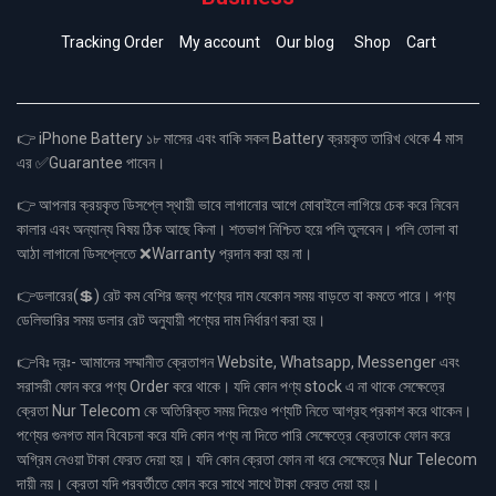
Tracking Order
My account
Our blog
Shop
Cart
👉 iPhone Battery ১৮ মাসের এবং বাকি সকল Battery ক্রয়কৃত তারিখ থেকে 4 মাস
এর ✅Guarantee পাবেন।
👉 আপনার ক্রয়কৃত ডিসপ্লে স্থায়ী ভাবে লাগানোর আগে মোবাইলে লাগিয়ে চেক করে নিবেন
কালার এবং অন্যান্য বিষয় ঠিক আছে কিনা। শতভাগ নিশ্চিত হয়ে পলি তুলবেন। পলি তোলা বা
আঠা লাগানো ডিসপ্লেতে ❌Warranty প্রদান করা হয় না।
👉ডলারের(💲) রেট কম বেশির জন্য পণ্যের দাম যেকোন সময় বাড়তে বা কমতে পারে। পণ্য
ডেলিভারির সময় ডলার রেট অনুযায়ী পণ্যের দাম নির্ধারণ করা হয়।
👉বিঃ দ্রঃ- আমাদের সম্মানীত ক্রেতাগন Website, Whatsapp, Messenger এবং
সরাসরী ফোন করে পণ্য Order করে থাকে। যদি কোন পণ্য stock এ না থাকে সেক্ষেত্রে
ক্রেতা Nur Telecom কে অতিরিক্ত সময় দিয়েও পণ্যটি নিতে আগ্রহ প্রকাশ করে থাকেন।
পণ্যের গুনগত মান বিবেচনা করে যদি কোন পণ্য না দিতে পারি সেক্ষেত্রে ক্রেতাকে ফোন করে
অগ্রিম নেওয়া টাকা ফেরত দেয়া হয়। যদি কোন ক্রেতা ফোন না ধরে সেক্ষেত্রে Nur Telecom
দায়ী নয়। ক্রেতা যদি পরবর্তীতে ফোন করে সাথে সাথে টাকা ফেরত দেয়া হয়।