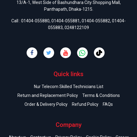
13/A-1, West Side of Bashundhara City Shopping Mall,
Panthapath, Dhaka-1215.
Call :
01404-055880
,
01404-055881
,
01404-055882
,
01404-
055883
,
0248122109
Quick links
Nur Telecom Skilled Technicians List
Return and Replacement Policy
Terms & Conditions
Order & Delivery Policy
Refund Policy
FAQs
Company