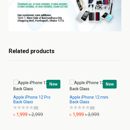
Related products
New
New
Apple iPhone 12 Pro
Apple iPhone 12 mini
Ap
Back Glass
Back Glass
Ba
(0)
(0)
৳ 1,999
৳ 2,999
৳ 1,999
৳ 3,999
৳