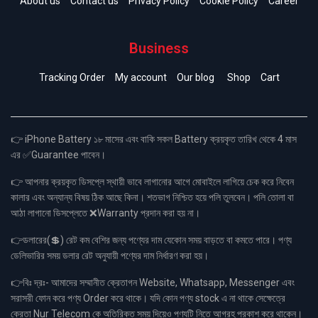
About us
Contact us
Privacy Policy
Cookie Policy
Career
Business
Tracking Order
My account
Our blog
Shop
Cart
👉 iPhone Battery ১৮ মাসের এবং বাকি সকল Battery ক্রয়কৃত তারিখ থেকে 4 মাস
এর ✅Guarantee পাবেন।
👉 আপনার ক্রয়কৃত ডিসপ্লে স্থায়ী ভাবে লাগানোর আগে মোবাইলে লাগিয়ে চেক করে নিবেন
কালার এবং অন্যান্য বিষয় ঠিক আছে কিনা। শতভাগ নিশ্চিত হয়ে পলি তুলবেন। পলি তোলা বা
আঠা লাগানো ডিসপ্লেতে ❌Warranty প্রদান করা হয় না।
👉ডলারের(💲) রেট কম বেশির জন্য পণ্যের দাম যেকোন সময় বাড়তে বা কমতে পারে। পণ্য
ডেলিভারির সময় ডলার রেট অনুযায়ী পণ্যের দাম নির্ধারণ করা হয়।
👉বিঃ দ্রঃ- আমাদের সম্মানীত ক্রেতাগন Website, Whatsapp, Messenger এবং
সরাসরী ফোন করে পণ্য Order করে থাকে। যদি কোন পণ্য stock এ না থাকে সেক্ষেত্রে
ক্রেতা Nur Telecom কে অতিরিক্ত সময় দিয়েও পণ্যটি নিতে আগ্রহ প্রকাশ করে থাকেন।