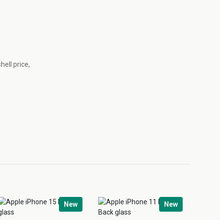
ell price,
New
New