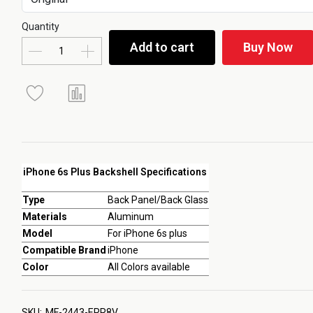
Quantity
Add to cart
Buy Now
iPhone 6s Plus Backshell Specifications
Type
Back Panel/Back Glass
Materials
Aluminum
Model
For iPhone 6s plus
Compatible Brand
iPhone
Color
All Colors available
SKU:
MF-2443-ERR8V