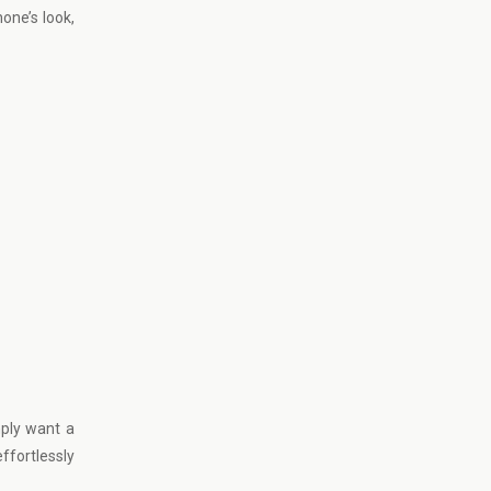
one’s look,
mply want a
ffortlessly