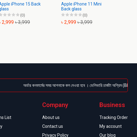
Apple iPhone 15 Back
Apple iPhone 11 Mini
Apple 
glass
Back glass
Back G
(0)
(0)
৳ 2,999
৳ 3,999
৳ 2,999
৳ 3,999
৳ 1,9
অর্ডার কনফার্মের সময় আপনাকে কল দেওয়া হবে । ডেলিভারি চার্জটা অগ্রিম (Bkash/Nagad:
Company
Business
s List
About us
Tracking Order
cy
Contact us
My account
Privacy Policy
Our blog