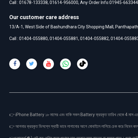
Call :
01678-133338
,
01614-956000
, Any Order Info:
01945-663344
Our customer care address
13/A-1, West Side of Bashundhara City Shopping Mall, Panthapat
Call :
01404-055880
,
01404-055881
,
01404-055882
,
01404-05588
👉 iPhone Battery ১৮ মাসের এবং বাকি সকল Battery ক্রয়কৃত তারিখ থেকে 4 মা
👉 আপনার ক্রয়কৃত ডিসপ্লে স্থায়ী ভাবে লাগানোর আগে মোবাইলে লাগিয়ে চেক করে নিবেন কা
👉ডলারের(💲) রেট কম বেশির জন্য পণ্যের দাম যেকোন সময় বাড়তে বা কমতে পারে। পণ্য ডেলিভা