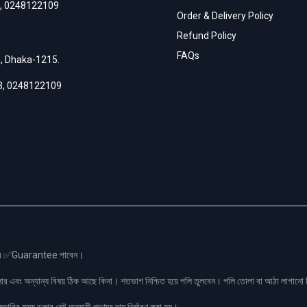
,
0248122109
Order & Delivery Policy
Refund Policy
FAQs
h, Dhaka-1215.
3
,
0248122109
স এর ✅Guarantee পাবেন।
লার এবং অন্যান্য বিষয় ঠিক আছে কিনা। শতভাগ নিশ্চিত হয়ে পলি তুলবেন। পলি তোলা বা আঠা লাগা
রির সময় ডলার রেট অনুযায়ী পণ্যের দাম নির্ধারণ করা হয়।