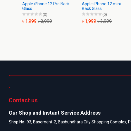
Apple iPhone 12 Pro Back
Apple iPhone 12 mini
Glass
Back Glass
(0)
(0)
৳ 1,999
৳ 2,999
৳ 1,999
৳ 3,999
Contact us
Our Shop and Instant Service Address
Shop No- 93, Basement-2, Bashundhara City Shopping Complex, P