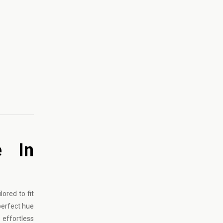
e In
ored to fit
perfect hue
 effortless