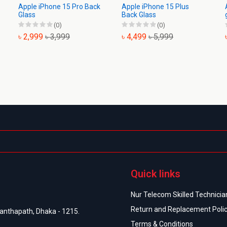
Apple iPhone 15 Pro Back
Apple iPhone 15 Plus
Glass
Back Glass
(0)
(0)
৳ 2,999
৳ 3,999
৳ 4,499
৳ 5,999
Quick links
Nur Telecom Skilled Technician
Return and Replacement Poli
anthapath, Dhaka - 1215.
Terms & Conditions