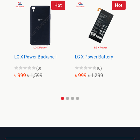
Hot
Hot
LG X Power Backshell
LG X Power Battery
LG
(0)
(0)
৳ 999
৳ 1,599
৳ 999
৳ 1,299
৳