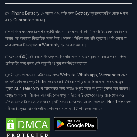
👉 iPhone Battery ১৮ মাসের এবং বাকি সকল Battery ক্রয়কৃত তারিখ থেকে 4 মাস
এর ✅Guarantee পাবেন।
👉 আপনার ক্রয়কৃত ডিসপ্লে স্থায়ী ভাবে লাগানোর আগে মোবাইলে লাগিয়ে চেক করে নিবেন
কালার এবং অন্যান্য বিষয় ঠিক আছে কিনা। শতভাগ নিশ্চিত হয়ে পলি তুলবেন। পলি তোলা বা
আঠা লাগানো ডিসপ্লেতে ❌Warranty প্রদান করা হয় না।
👉ডলারের(💲) রেট কম বেশির জন্য পণ্যের দাম যেকোন সময় বাড়তে বা কমতে পারে। পণ্য
ডেলিভারির সময় ডলার রেট অনুযায়ী পণ্যের দাম নির্ধারণ করা হয়।
👉বিঃ দ্রঃ- আমাদের সম্মানীত ক্রেতাগন Website, Whatsapp, Messenger এবং
সরাসরী ফোন করে পণ্য Order করে থাকে। যদি কোন পণ্য stock এ না থাকে সেক্ষেত্রে
ক্রেতা Nur Telecom কে অতিরিক্ত সময় দিয়েও পণ্যটি নিতে আগ্রহ প্রকাশ করে থাকেন।
পণ্যের গুনগত মান বিবেচনা করে যদি কোন পণ্য না দিতে পারি সেক্ষেত্রে ক্রেতাকে ফোন করে
অগ্রিম নেওয়া টাকা ফেরত দেয়া হয়। যদি কোন ক্রেতা ফোন না ধরে সেক্ষেত্রে Nur Telecom
দায়ী নয়। ক্রেতা যদি পরবর্তীতে ফোন করে সাথে সাথে টাকা ফেরত দেয়া হয়।