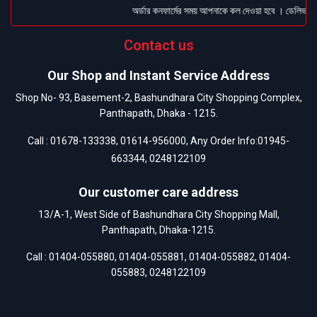
অর্ডার কনফার্মের সময় আপনাকে কল দেওয়া হবে । ডেলিভারি চা
Contact us
Our Shop and Instant Service Address
Shop No- 93, Basement-2, Bashundhara City Shopping Complex,
Panthapath, Dhaka - 1215.
Call :
01678-133338
,
01614-956000
, Any Order Info:
01945-
663344
,
0248122109
Our customer care address
13/A-1, West Side of Bashundhara City Shopping Mall,
Panthapath, Dhaka-1215.
Call :
01404-055880
,
01404-055881
,
01404-055882
,
01404-
055883
,
0248122109