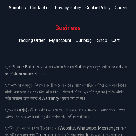
About us
Contact us
Privacy Policy
Cookie Policy
Career
Business
Tracking Order
My account
Our blog
Shop
Cart
👉 iPhone Battery ১৮ মাসের এবং বাকি সকল Battery ক্রয়কৃত তারিখ থেকে 4 মাস
এর ✅Guarantee পাবেন।
👉 আপনার ক্রয়কৃত ডিসপ্লে স্থায়ী ভাবে লাগানোর আগে মোবাইলে লাগিয়ে চেক করে নিবেন
কালার এবং অন্যান্য বিষয় ঠিক আছে কিনা। শতভাগ নিশ্চিত হয়ে পলি তুলবেন। পলি তোলা বা
আঠা লাগানো ডিসপ্লেতে ❌Warranty প্রদান করা হয় না।
👉ডলারের(💲) রেট কম বেশির জন্য পণ্যের দাম যেকোন সময় বাড়তে বা কমতে পারে। পণ্য
ডেলিভারির সময় ডলার রেট অনুযায়ী পণ্যের দাম নির্ধারণ করা হয়।
👉বিঃ দ্রঃ- আমাদের সম্মানীত ক্রেতাগন Website, Whatsapp, Messenger এবং
সরাসরী ফোন করে পণ্য Order করে থাকে। যদি কোন পণ্য stock এ না থাকে সেক্ষেত্রে