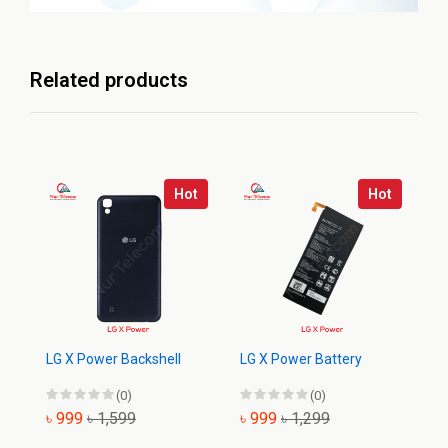
Related products
Hot
Hot
LG X Power Backshell
LG X Power Battery
LG
(0)
(0)
৳ 999
৳ 1,599
৳ 999
৳ 1,299
৳