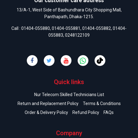
Our customer care address
13/A-1, West Side of Bashundhara City Shopping Mall,
Panthapath, Dhaka-1215.
Call :
01404-055880
,
01404-055881
,
01404-055882
,
01404-
055883
,
0248122109
Quick links
Nur Telecom Skilled Technicians List
Return and Replacement Policy
Terms & Conditions
Order & Delivery Policy
Refund Policy
FAQs
Company