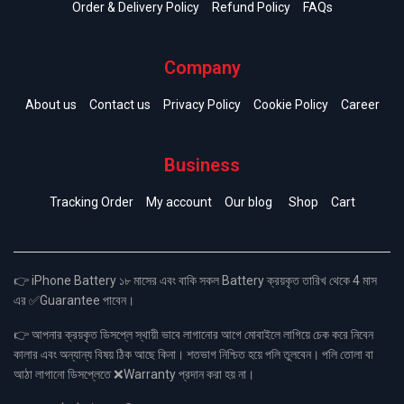
Order & Delivery Policy
Refund Policy
FAQs
Company
About us
Contact us
Privacy Policy
Cookie Policy
Career
Business
Tracking Order
My account
Our blog
Shop
Cart
👉 iPhone Battery ১৮ মাসের এবং বাকি সকল Battery ক্রয়কৃত তারিখ থেকে 4 মাস
এর ✅Guarantee পাবেন।
👉 আপনার ক্রয়কৃত ডিসপ্লে স্থায়ী ভাবে লাগানোর আগে মোবাইলে লাগিয়ে চেক করে নিবেন
কালার এবং অন্যান্য বিষয় ঠিক আছে কিনা। শতভাগ নিশ্চিত হয়ে পলি তুলবেন। পলি তোলা বা
আঠা লাগানো ডিসপ্লেতে ❌Warranty প্রদান করা হয় না।