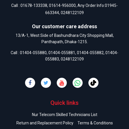
Call :
01678-133338
,
01614-956000
, Any Order Info:
01945-
663344
,
0248122109
Our customer care address
13/A-1, West Side of Bashundhara City Shopping Mall,
Panthapath, Dhaka-1215.
Call :
01404-055880
,
01404-055881
,
01404-055882
,
01404-
055883
,
0248122109
Quick links
Nur Telecom Skilled Technicians List
Return and Replacement Policy
Terms & Conditions