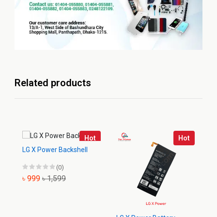
Related products
Hot
Hot
LG X Power Backshell
(0)
৳ 999
৳ 1,599