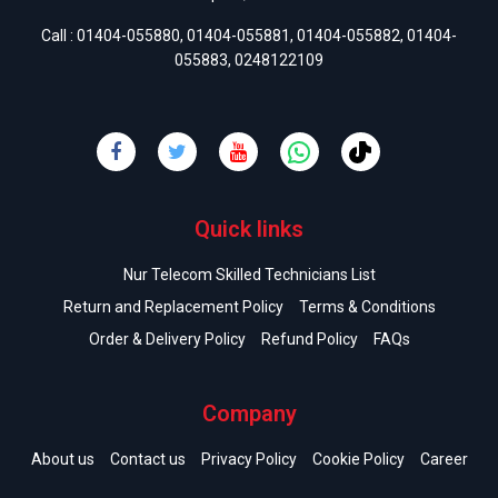
Call :
01404-055880
,
01404-055881
,
01404-055882
,
01404-
055883
,
0248122109
Quick links
Nur Telecom Skilled Technicians List
Return and Replacement Policy
Terms & Conditions
Order & Delivery Policy
Refund Policy
FAQs
Company
About us
Contact us
Privacy Policy
Cookie Policy
Career