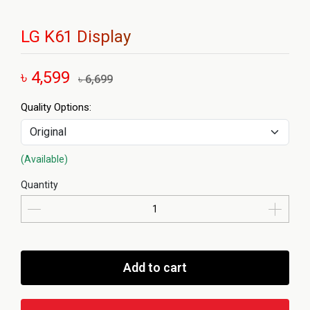
LG K61 Display
৳ 4,599
৳ 6,699
Quality Options:
(Available)
Quantity
Add to cart