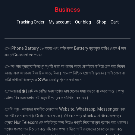
Business
Tracking Order
My account
Our blog
Shop
Cart
👉 iPhone Battery ১৮ মাসের এবং বাকি সকল Battery ক্রয়কৃত তারিখ থেকে 4 মাস
এর ✅Guarantee পাবেন।
👉 আপনার ক্রয়কৃত ডিসপ্লে স্থায়ী ভাবে লাগানোর আগে মোবাইলে লাগিয়ে চেক করে নিবেন
কালার এবং অন্যান্য বিষয় ঠিক আছে কিনা। শতভাগ নিশ্চিত হয়ে পলি তুলবেন। পলি তোলা বা
আঠা লাগানো ডিসপ্লেতে ❌Warranty প্রদান করা হয় না।
👉ডলারের(💲) রেট কম বেশির জন্য পণ্যের দাম যেকোন সময় বাড়তে বা কমতে পারে। পণ্য
ডেলিভারির সময় ডলার রেট অনুযায়ী পণ্যের দাম নির্ধারণ করা হয়।
👉বিঃ দ্রঃ- আমাদের সম্মানীত ক্রেতাগন Website, Whatsapp, Messenger এবং
সরাসরী ফোন করে পণ্য Order করে থাকে। যদি কোন পণ্য stock এ না থাকে সেক্ষেত্রে
ক্রেতা Nur Telecom কে অতিরিক্ত সময় দিয়েও পণ্যটি নিতে আগ্রহ প্রকাশ করে থাকেন।
পণ্যের গুনগত মান বিবেচনা করে যদি কোন পণ্য না দিতে পারি সেক্ষেত্রে ক্রেতাকে ফোন করে