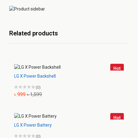
Related products
Hot
LG X Power Backshell
(0)
৳ 999
৳ 1,599
Hot
LG X Power Battery
(0)