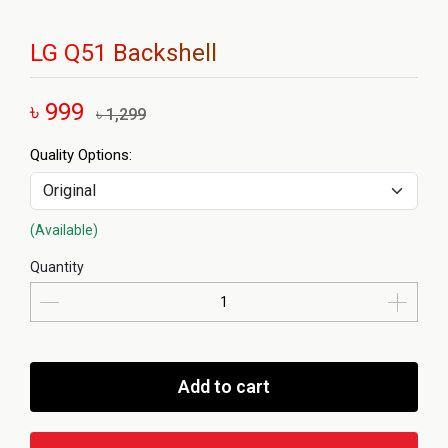
LG Q51 Backshell
৳ 999
৳ 1,299
Quality Options:
(Available)
Quantity
Add to cart