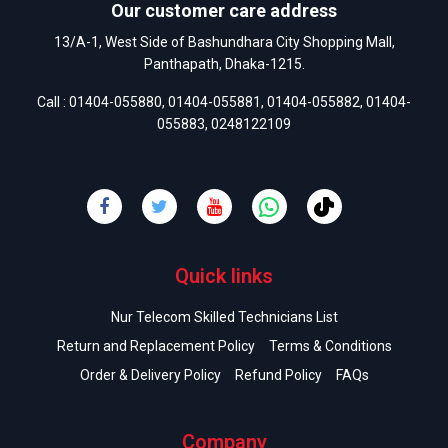
Our customer care address
13/A-1, West Side of Bashundhara City Shopping Mall,
Panthapath, Dhaka-1215.
Call :
01404-055880
,
01404-055881
,
01404-055882
,
01404-
055883
,
0248122109
Quick links
Nur Telecom Skilled Technicians List
Return and Replacement Policy
Terms & Conditions
Order & Delivery Policy
Refund Policy
FAQs
Company