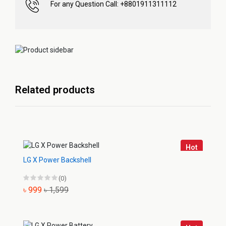
For any Question Call: +8801911311112
Related products
Hot
LG X Power Backshell
(0)
৳ 999
৳ 1,599