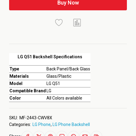
Buy Now
LG Q51 Backshell Specifications
Type
Back Panel/Back Glass
Materials
Glass/Plastic
Model
LG Q51
Compatible Brand
LG
Color
All Colors available
SKU:
MF-2443-CWV8X
Categories:
LG Phone
,
LG Phone Backshell