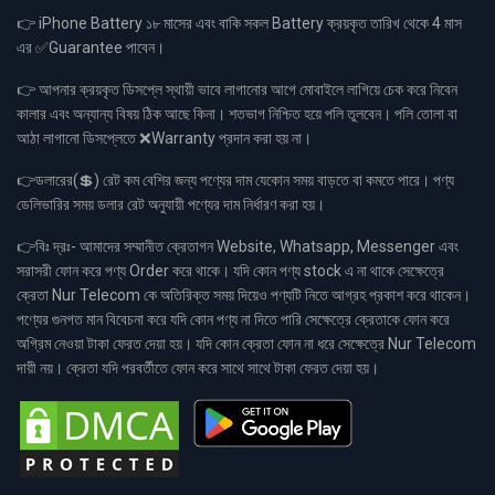
👉 iPhone Battery ১৮ মাসের এবং বাকি সকল Battery ক্রয়কৃত তারিখ থেকে 4 মাস
এর ✅Guarantee পাবেন।
👉 আপনার ক্রয়কৃত ডিসপ্লে স্থায়ী ভাবে লাগানোর আগে মোবাইলে লাগিয়ে চেক করে নিবেন
কালার এবং অন্যান্য বিষয় ঠিক আছে কিনা। শতভাগ নিশ্চিত হয়ে পলি তুলবেন। পলি তোলা বা
আঠা লাগানো ডিসপ্লেতে ❌Warranty প্রদান করা হয় না।
👉ডলারের(💲) রেট কম বেশির জন্য পণ্যের দাম যেকোন সময় বাড়তে বা কমতে পারে। পণ্য
ডেলিভারির সময় ডলার রেট অনুযায়ী পণ্যের দাম নির্ধারণ করা হয়।
👉বিঃ দ্রঃ- আমাদের সম্মানীত ক্রেতাগন Website, Whatsapp, Messenger এবং
সরাসরী ফোন করে পণ্য Order করে থাকে। যদি কোন পণ্য stock এ না থাকে সেক্ষেত্রে
ক্রেতা Nur Telecom কে অতিরিক্ত সময় দিয়েও পণ্যটি নিতে আগ্রহ প্রকাশ করে থাকেন।
পণ্যের গুনগত মান বিবেচনা করে যদি কোন পণ্য না দিতে পারি সেক্ষেত্রে ক্রেতাকে ফোন করে
অগ্রিম নেওয়া টাকা ফেরত দেয়া হয়। যদি কোন ক্রেতা ফোন না ধরে সেক্ষেত্রে Nur Telecom
দায়ী নয়। ক্রেতা যদি পরবর্তীতে ফোন করে সাথে সাথে টাকা ফেরত দেয়া হয়।