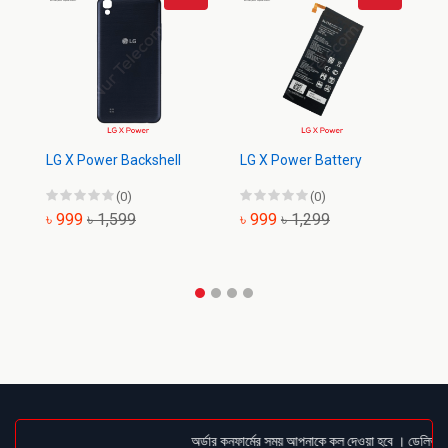
LG X Power Backshell
LG X Power Battery
LG
(0)
(0)
৳ 999
৳ 1,599
৳ 999
৳ 1,299
৳
অর্ডার কনফার্মের সময় আপনাকে কল দেওয়া হবে । ডেলিভারি চ