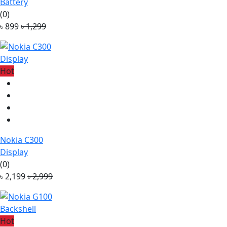
Battery
(0)
৳ 899
৳ 1,299
Hot
Nokia C300
Display
(0)
৳ 2,199
৳ 2,999
Hot