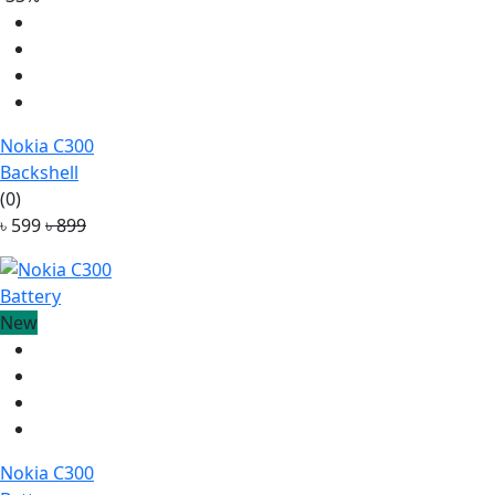
Nokia C300
Backshell
(0)
৳ 599
৳ 899
New
Nokia C300