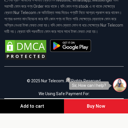
👉বিঃ দ্রঃ- আমাদের সম্মানীত ক্রেতাগন Website, Whatsapp, Messenger এবং
সরাসরী ফোন করে পণ্য Order করে থাকে। যদি কোন পণ্য stock এ না থাকে সেক্ষেত্রে
ক্রেতা Nur Telecom কে অতিরিক্ত সময় দিয়েও পণ্যটি নিতে আগ্রহ প্রকাশ করে থাকেন।
পণ্যের গুনগত মান বিবেচনা করে যদি কোন পণ্য না দিতে পারি সেক্ষেত্রে ক্রেতাকে ফোন করে
অগ্রিম নেওয়া টাকা ফেরত দেয়া হয়। যদি কোন ক্রেতা ফোন না ধরে সেক্ষেত্রে Nur Telecom
দায়ী নয়। ক্রেতা যদি পরবর্তীতে ফোন করে সাথে সাথে টাকা ফেরত দেয়া হয়।
x
© 2025 Nur Telecom. All Rights Reserved.
Sir, How can I help?
We Using Safe Payment For:
Add to cart
Buy Now