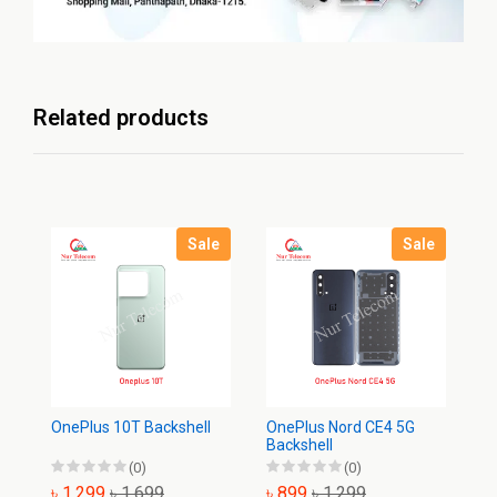
Related products
Sale
Sale
OnePlus 10T Backshell
OnePlus Nord CE4 5G
On
Backshell
(0)
(0)
৳ 1,299
৳ 1,699
৳ 899
৳ 1,299
৳