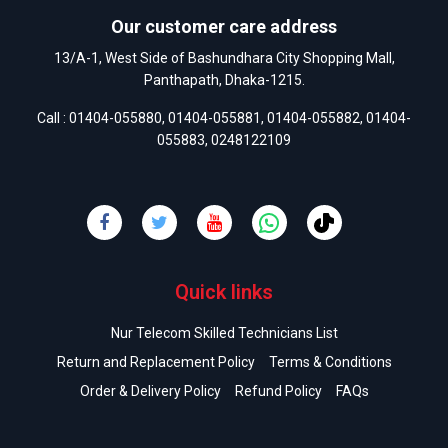
Our customer care address
13/A-1, West Side of Bashundhara City Shopping Mall,
Panthapath, Dhaka-1215.
Call :
01404-055880
,
01404-055881
,
01404-055882
,
01404-
055883
,
0248122109
Quick links
Nur Telecom Skilled Technicians List
Return and Replacement Policy
Terms & Conditions
Order & Delivery Policy
Refund Policy
FAQs