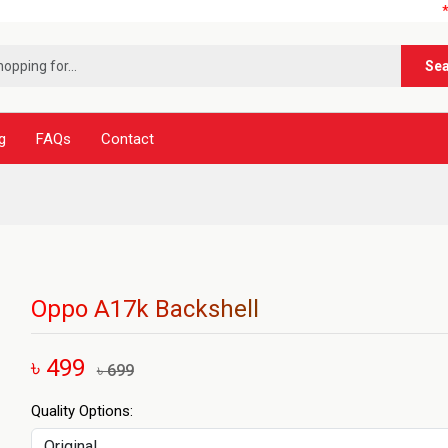
***নূর টেলি
Se
g
FAQs
Contact
Oppo A17k Backshell
৳ 499
৳ 699
Quality Options: