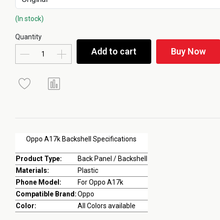
(In stock)
Quantity
Add to cart
Buy Now
Oppo A17k Backshell Specifications
Product Type:
Back Panel / Backshell
Materials:
Plastic
Phone Model:
For Oppo A17k
Compatible Brand:
Oppo
Color:
All Colors available