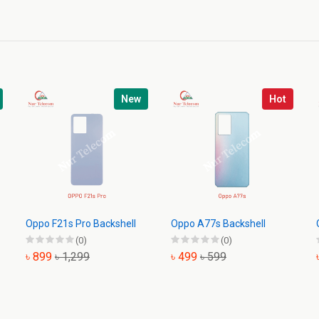
New
Hot
Oppo F21s Pro Backshell
Oppo A77s Backshell
(0)
(0)
৳ 899
৳ 1,299
৳ 499
৳ 599