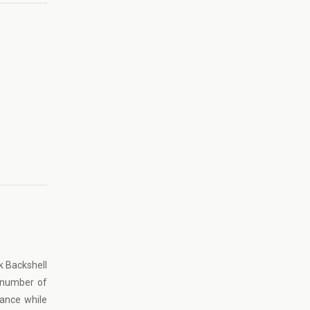
k Backshell
a number of
gance while