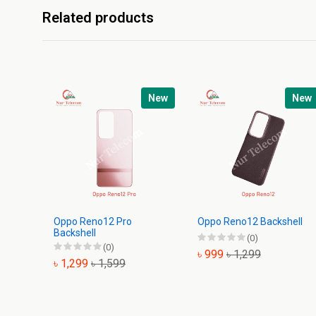
Related products
New
New
Oppo Reno12 Pro
Oppo Reno12 Backshell
Backshell
(0)
(0)
৳ 999
৳ 1,299
৳ 1,299
৳ 1,599