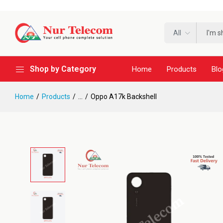
All
Shop by Category
Home
Products
Blo
Home
Products
...
Oppo A17k Backshell