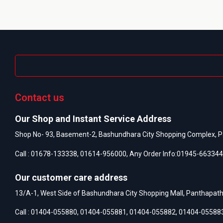
Contact us
Our Shop and Instant Service Address
Shop No- 93, Basement-2, Bashundhara City Shopping Complex, P
Call :
01678-133338
,
01614-956000
, Any Order Info:
01945-663344
Our customer care address
13/A-1, West Side of Bashundhara City Shopping Mall, Panthapat
Call :
01404-055880
,
01404-055881
,
01404-055882
,
01404-05588