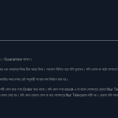
স এর ✅Guarantee পাবেন।
লার এবং অন্যান্য বিষয় ঠিক আছে কিনা। শতভাগ নিশ্চিত হয়ে পলি তুলবেন। পলি তোলা বা আঠা লাগা
রির সময় ডলার রেট অনুযায়ী পণ্যের দাম নির্ধারণ করা হয়।
ফোন করে পণ্য Order করে থাকে। যদি কোন পণ্য stock এ না থাকে সেক্ষেত্রে ক্রেতা Nur Tel
াকা ফেরত দেয়া হয়। যদি কোন ক্রেতা ফোন না ধরে সেক্ষেত্রে Nur Telecom দায়ী নয়। ক্রেতা যদি পরব