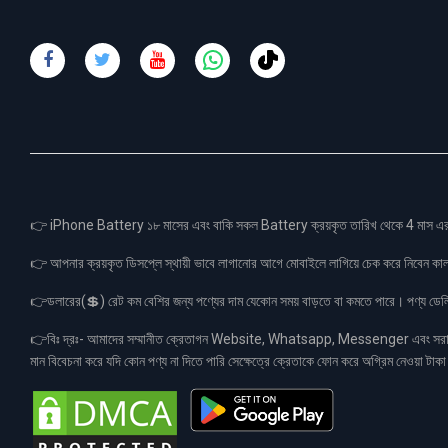
👉 iPhone Battery ১৮ মাসের এবং বাকি সকল Battery ক্রয়কৃত তারিখ থেকে 4 মা
👉 আপনার ক্রয়কৃত ডিসপ্লে স্থায়ী ভাবে লাগানোর আগে মোবাইলে লাগিয়ে চেক করে নিবেন কা
👉ডলারের(💲) রেট কম বেশির জন্য পণ্যের দাম যেকোন সময় বাড়তে বা কমতে পারে। পণ্য ডেলিভা
👉বিঃ দ্রঃ- আমাদের সম্মানীত ক্রেতাগন Website, Whatsapp, Messenger এবং সরাসরী 
মান বিবেচনা করে যদি কোন পণ্য না দিতে পারি সেক্ষেত্রে ক্রেতাকে ফোন করে অগ্রিম নেওয়া ট