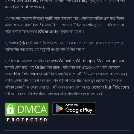
👉 iPhone Battery ১৮ মাসের এবং বাকি সকল Battery ক্রয়কৃত তারিখ থেকে 4 মাস
এর ✅Guarantee পাবেন।
👉 আপনার ক্রয়কৃত ডিসপ্লে স্থায়ী ভাবে লাগানোর আগে মোবাইলে লাগিয়ে চেক করে নিবেন
কালার এবং অন্যান্য বিষয় ঠিক আছে কিনা। শতভাগ নিশ্চিত হয়ে পলি তুলবেন। পলি তোলা বা
আঠা লাগানো ডিসপ্লেতে ❌Warranty প্রদান করা হয় না।
👉ডলারের(💲) রেট কম বেশির জন্য পণ্যের দাম যেকোন সময় বাড়তে বা কমতে পারে। পণ্য
ডেলিভারির সময় ডলার রেট অনুযায়ী পণ্যের দাম নির্ধারণ করা হয়।
👉বিঃ দ্রঃ- আমাদের সম্মানীত ক্রেতাগন Website, Whatsapp, Messenger এবং
সরাসরী ফোন করে পণ্য Order করে থাকে। যদি কোন পণ্য stock এ না থাকে সেক্ষেত্রে
ক্রেতা Nur Telecom কে অতিরিক্ত সময় দিয়েও পণ্যটি নিতে আগ্রহ প্রকাশ করে থাকেন।
পণ্যের গুনগত মান বিবেচনা করে যদি কোন পণ্য না দিতে পারি সেক্ষেত্রে ক্রেতাকে ফোন করে
অগ্রিম নেওয়া টাকা ফেরত দেয়া হয়। যদি কোন ক্রেতা ফোন না ধরে সেক্ষেত্রে Nur Telecom
দায়ী নয়। ক্রেতা যদি পরবর্তীতে ফোন করে সাথে সাথে টাকা ফেরত দেয়া হয়।